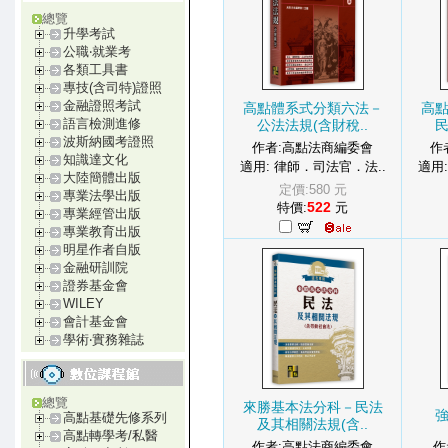
總覽
升學考試
公職‧就業考
各類工具書
專技(含司特)證照
金融證照考試
高點體系式分類六法－
高
語言檢測進修
公法法規(含財稅..
民
波斯納國考證照
作者:高點法商編委會
作
知識達文化
適用: 律師．司法官．法..
適用
大陸簡體出版
定價:580 元
專業法學出版
522
特價:
元
專業經管出版
專業教育出版
明星作者自版
金融研訓院
證券基金會
WILEY
會計基金會
學術‧實務雜誌
總覽
來勝基本法分科－民法
高點基礎先修系列
及其相關法規(含..
高點轉學考/私醫
作者:高點法商編委會
作