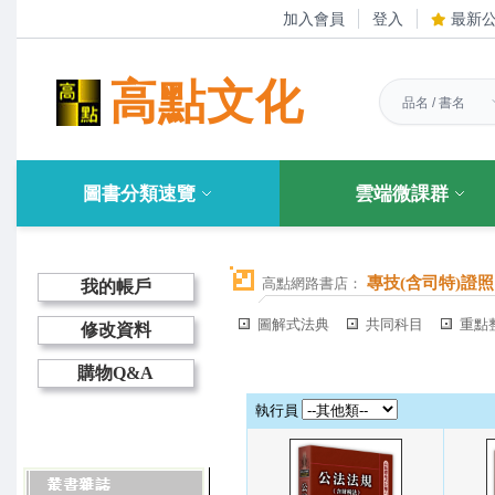
加入會員
登入
最新
高點文化
圖書分類速覽
雲端微課群
專技(含司特)證照
高點網路書店：
我的帳戶
圖解式法典
共同科目
重點
修改資料
購物Q&A
執行員