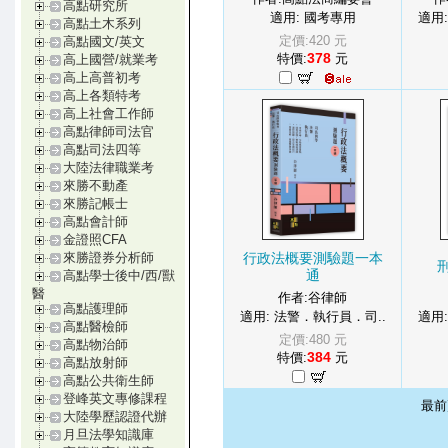
高點研究所
適用: 國考專用
適用
高點土木系列
定價:420 元
高點國文/英文
378
特價:
元
高上國營/就業考
高上高普初考
高上各類特考
高上社會工作師
高點律師司法官
高點司法四等
大陸法律職業考
來勝不動產
來勝記帳士
高點會計師
金證照CFA
行政法概要測驗題一本
來勝證券分析師
通
高點學士後中/西/獸
醫
作者:谷律師
高點護理師
適用: 法警．執行員．司..
適用
高點醫檢師
定價:480 元
高點物治師
384
特價:
元
高點放射師
高點公共衛生師
登峰英文專修課程
最
大陸學歷認證代辦
月旦法學知識庫