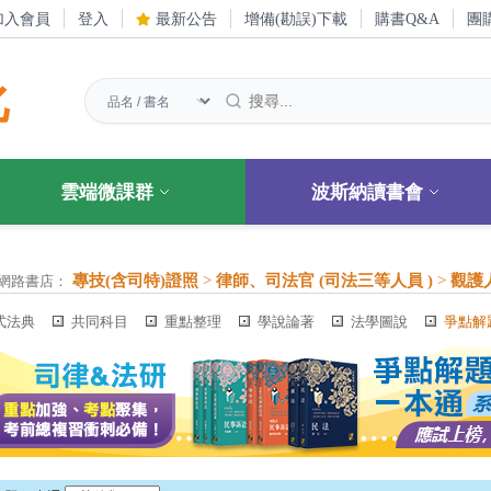
加入會員
登入
最新公告
增備(勘誤)下載
購書Q&A
團
化
雲端微課群
波斯納讀書會
專技(含司特)證照
>
律師、司法官 (司法三等人員 )
>
觀護
網路書店：
式法典
共同科目
重點整理
學說論著
法學圖說
爭點解