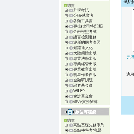
爭點
總覽
升學考試
公職‧就業考
各類工具書
專技(含司特)證照
金融證照考試
語言檢測進修
波斯納國考證照
知識達文化
大陸簡體出版
刑
專業法學出版
專業經管出版
專業教育出版
適用
明星作者自版
金融研訓院
證券基金會
WILEY
會計基金會
學術‧實務雜誌
總覽
高點基礎先修系列
高點轉學考/私醫