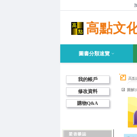
高點文
圖書分類速覽
高點
我的帳戶
圖解
修改資料
購物Q&A