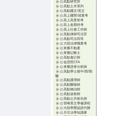
高點研究所
高點土木系列
高點國文/英文
高上國營/就業考
高上高普初考
高上各類特考
高上社會工作師
高點律師司法官
高點司法四等
大陸法律職業考
來勝不動產
來勝記帳士
高點會計師
金證照CFA
來勝證券分析師
高點學士後中/西/獸
醫
高點護理師
高點醫檢師
高點物治師
高點放射師
高點公共衛生師
登峰英文專修課程
大陸學歷認證代辦
月旦法學知識庫