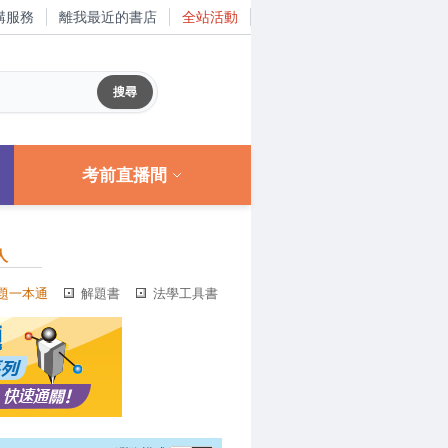
購服務
離我最近的書店
全站活動
考前直播間
人
題一本通
解題書
法學工具書