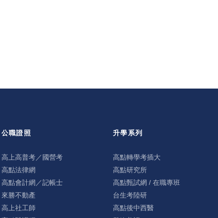
公職證照
升學系列
高上高普考／國營考
高點轉學考插大
高點法律網
高點研究所
高點會計網／記帳士
高點甄試網 / 在職專班
來勝不動產
台生考陸研
高上社工師
高點後中西醫