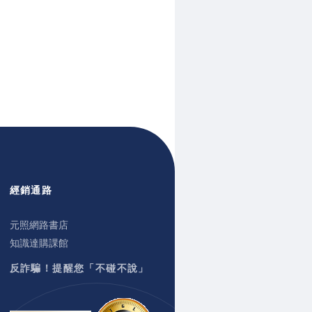
經銷通路
元照網路書店
知識達購課館
反詐騙！提醒您「不碰不說」