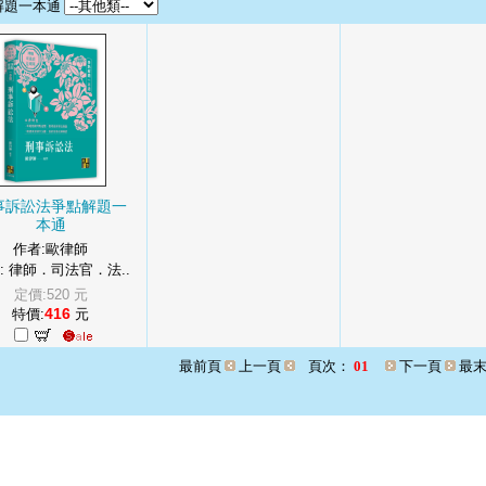
解題一本通
事訴訟法爭點解題一
本通
作者:歐律師
: 律師．司法官．法..
定價:520 元
416
特價:
元
最前頁
上一頁
頁次：
01
下一頁
最末