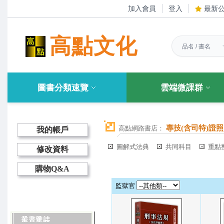
加入會員
登入
最新
高點文化
圖書分類速覽
雲端微課群
專技(含司特)證照
高點網路書店：
我的帳戶
圖解式法典
共同科目
重點
修改資料
購物Q&A
監獄官