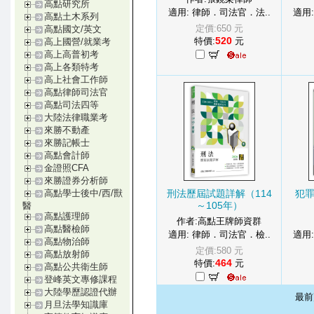
高點研究所
適用: 律師．司法官．法..
適用
高點土木系列
定價:650 元
高點國文/英文
520
特價:
元
高上國營/就業考
高上高普初考
高上各類特考
高上社會工作師
高點律師司法官
高點司法四等
大陸法律職業考
來勝不動產
來勝記帳士
高點會計師
金證照CFA
來勝證券分析師
刑法歷屆試題詳解（114
犯罪
高點學士後中/西/獸
～105年）
醫
高點護理師
作者:高點王牌師資群
高點醫檢師
適用: 律師．司法官．檢..
適用
高點物治師
定價:580 元
高點放射師
464
特價:
元
高點公共衛生師
登峰英文專修課程
大陸學歷認證代辦
最
月旦法學知識庫