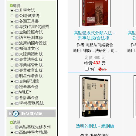
總覽
升學考試
公職‧就業考
各類工具書
專技(含司特)證照
金融證照考試
高點體系式分類六法－
高
語言檢測進修
刑事法規(含法律..
公
波斯納國考證照
作者:高點法商編委會
作
知識達文化
適用: 律師．法研所．司..
適用
大陸簡體出版
定價:480 元
專業法學出版
432
特價:
元
專業經管出版
專業教育出版
明星作者自版
金融研訓院
證券基金會
WILEY
會計基金會
學術‧實務雜誌
總覽
透明的刑法－總則編
高點基礎先修系列
高點轉學考/私醫
作者:張鏡榮律師