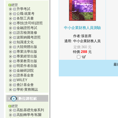
總覽
升學考試
公職‧就業考
各類工具書
專技(含司特)證照
中小企業財務人員測驗
金融證照考試
語言檢測進修
作者:張首席
波斯納國考證照
適用: 中小企業財務人員
知識達文化
大陸簡體出版
定價:360 元
288
專業法學出版
特價:
元
專業經管出版
專業教育出版
最
明星作者自版
金融研訓院
證券基金會
WILEY
會計基金會
學術‧實務雜誌
總覽
高點基礎先修系列
高點轉學考/私醫