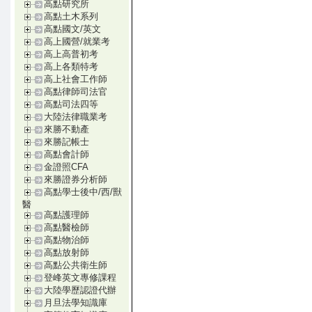
高點研究所
高點土木系列
高點國文/英文
高上國營/就業考
高上高普初考
高上各類特考
高上社會工作師
高點律師司法官
高點司法四等
大陸法律職業考
來勝不動產
來勝記帳士
高點會計師
金證照CFA
來勝證券分析師
高點學士後中/西/獸
醫
高點護理師
高點醫檢師
高點物治師
高點放射師
高點公共衛生師
登峰英文專修課程
大陸學歷認證代辦
月旦法學知識庫