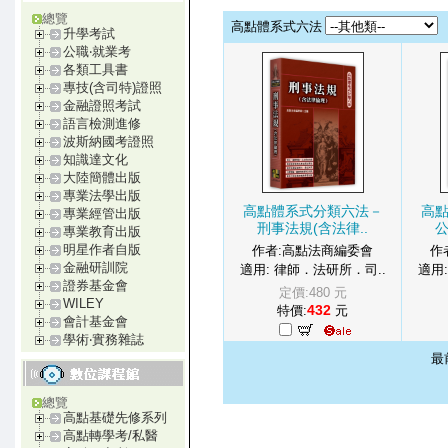
總覽
高點體系式六法
升學考試
公職‧就業考
各類工具書
專技(含司特)證照
金融證照考試
語言檢測進修
波斯納國考證照
知識達文化
大陸簡體出版
專業法學出版
高點體系式分類六法－
高
專業經管出版
刑事法規(含法律..
公
專業教育出版
明星作者自版
作者:高點法商編委會
作
金融研訓院
適用: 律師．法研所．司..
適用
證券基金會
定價:480 元
WILEY
432
特價:
元
會計基金會
學術‧實務雜誌
最
總覽
高點基礎先修系列
高點轉學考/私醫