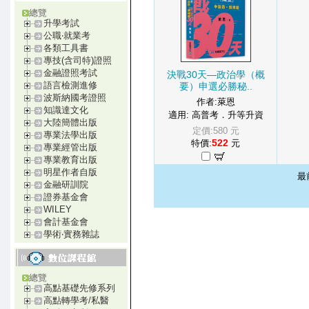
總覽
升學考試
公職‧就業考
各類工具書
專技(含司特)證照
金融證照考試
決戰30天—政治學（概
語言檢測進修
要）申選必勝秘..
波斯納國考證照
作者:萊恩
知識達文化
適用: 高普考．升等升資
大陸簡體出版
定價:580 元
專業法學出版
522
特價:
元
專業經管出版
專業教育出版
明星作者自版
最
金融研訓院
證券基金會
WILEY
會計基金會
學術‧實務雜誌
總覽
高點基礎先修系列
高點轉學考/私醫