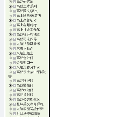
高點研究所
高點土木系列
高點國文/英文
高上國營/就業考
高上高普初考
高上各類特考
高上社會工作師
高點律師司法官
高點司法四等
大陸法律職業考
來勝不動產
來勝記帳士
高點會計師
金證照CFA
來勝證券分析師
高點學士後中/西/獸
醫
高點護理師
高點醫檢師
高點物治師
高點放射師
高點公共衛生師
登峰英文專修課程
大陸學歷認證代辦
月旦法學知識庫