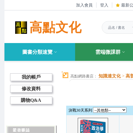
加入會員
登入
最新
高點文化
圖書分類速覽
雲端微課群
知識達文化
>
高
高點網路書店：
我的帳戶
修改資料
購物Q&A
決戰30天系列