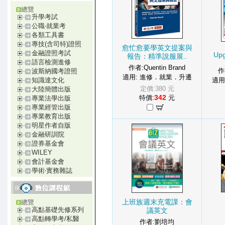
總覽
升學考試
公職‧就業考
各類工具書
專技(含司特)證照
愈忙愈要學英文提案與
金融證照考試
Upg
報告：精準說服展..
語言檢測進修
作者:Quentin Brand
作
波斯納國考證照
適用: 進修．就業．升遷
適用
知識達文化
定價:380 元
大陸簡體出版
342
特價:
元
專業法學出版
專業經管出版
專業教育出版
明星作者自版
金融研訓院
證券基金會
WILEY
會計基金會
學術‧實務雜誌
上班族週末充電課：會
總覽
高點基礎先修系列
議英文
高點轉學考/私醫
作者:劉培均