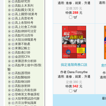
高點研究所
適用
適用: 進修．就業．升遷
高點土木系列
定價:320 元
高點國文/英文
288
特價:
元
高上國營/就業考
高上高普初考
高上各類特考
高上社會工作師
高點律師司法官
高點司法四等
大陸法律職業考
來勝不動產
來勝記帳士
高點會計師
金證照CFA
來勝證券分析師
搞定進階商務口說
愈
高點學士後中/西/獸
醫
作者:Dana Forsythe
作
高點護理師
適用: 進修．就業．升遷
適用
高點醫檢師
高點物治師
定價:380 元
高點放射師
342
特價:
元
高點公共衛生師
登峰英文專修課程
最
大陸學歷認證代辦
月旦法學知識庫