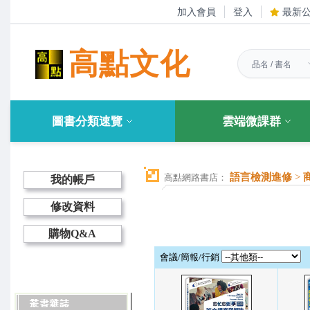
加入會員
登入
最新
高點文化
圖書分類速覽
雲端微課群
語言檢測進修
>
高點網路書店：
我的帳戶
修改資料
購物Q&A
會議/簡報/行銷