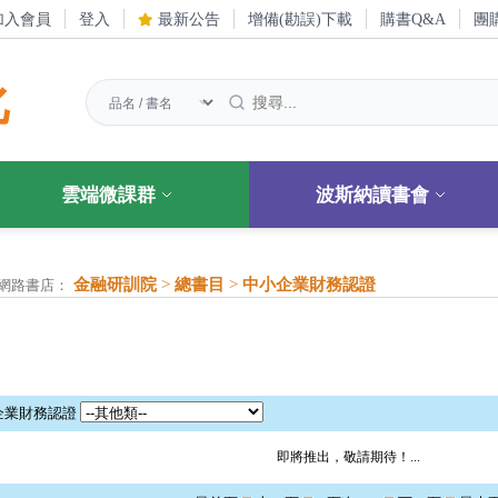
加入會員
登入
最新公告
增備(勘誤)下載
購書Q&A
團
化
雲端微課群
波斯納讀書會
金融研訓院
>
總書目
>
中小企業財務認證
網路書店：
企業財務認證
即將推出，敬請期待！...