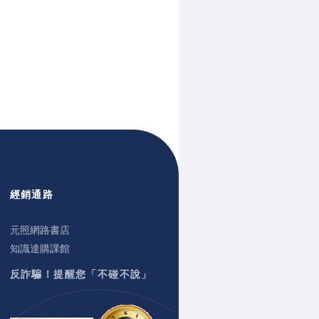
經銷通路
元照網路書店
知識達購課館
反詐騙！提醒您「不碰不說」