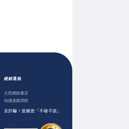
經銷通路
元照網路書店
知識達購課館
反詐騙！提醒您「不碰不說」