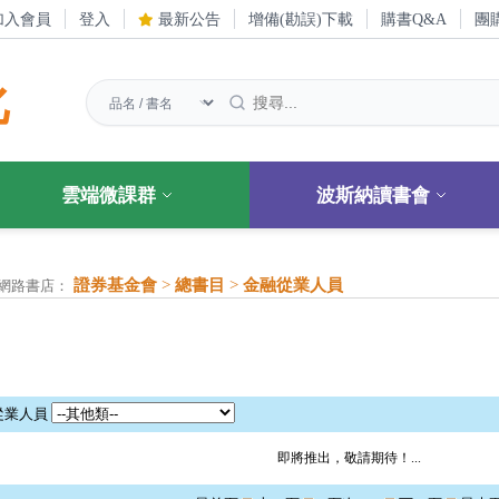
加入會員
登入
最新公告
增備(勘誤)下載
購書Q&A
團
化
雲端微課群
波斯納讀書會
證券基金會
>
總書目
>
金融從業人員
網路書店：
從業人員
即將推出，敬請期待！...