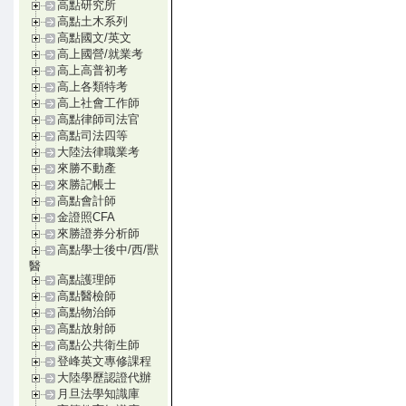
高點研究所
高點土木系列
高點國文/英文
高上國營/就業考
高上高普初考
高上各類特考
高上社會工作師
高點律師司法官
高點司法四等
大陸法律職業考
來勝不動產
來勝記帳士
高點會計師
金證照CFA
來勝證券分析師
高點學士後中/西/獸
醫
高點護理師
高點醫檢師
高點物治師
高點放射師
高點公共衛生師
登峰英文專修課程
大陸學歷認證代辦
月旦法學知識庫