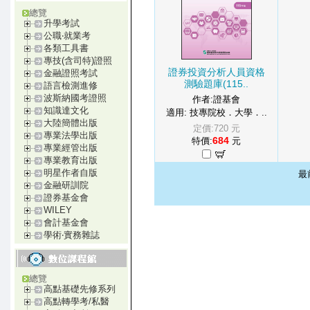
總覽
升學考試
公職‧就業考
各類工具書
專技(含司特)證照
證券投資分析人員資格
金融證照考試
測驗題庫(115..
語言檢測進修
波斯納國考證照
作者:證基會
知識達文化
適用: 技專院校．大學．..
大陸簡體出版
定價:720 元
專業法學出版
684
特價:
元
專業經管出版
專業教育出版
明星作者自版
最
金融研訓院
證券基金會
WILEY
會計基金會
學術‧實務雜誌
總覽
高點基礎先修系列
高點轉學考/私醫