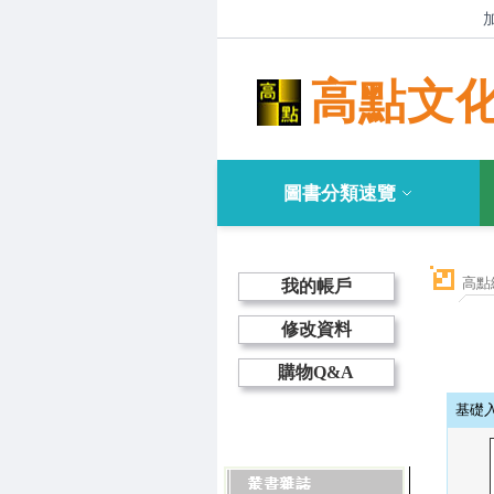
高點文
圖書分類速覽
高點
我的帳戶
修改資料
購物Q&A
基礎