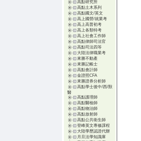
高點研究所
高點土木系列
高點國文/英文
高上國營/就業考
高上高普初考
高上各類特考
高上社會工作師
高點律師司法官
高點司法四等
大陸法律職業考
來勝不動產
來勝記帳士
高點會計師
金證照CFA
來勝證券分析師
高點學士後中/西/獸
醫
高點護理師
高點醫檢師
高點物治師
高點放射師
高點公共衛生師
登峰英文專修課程
大陸學歷認證代辦
月旦法學知識庫