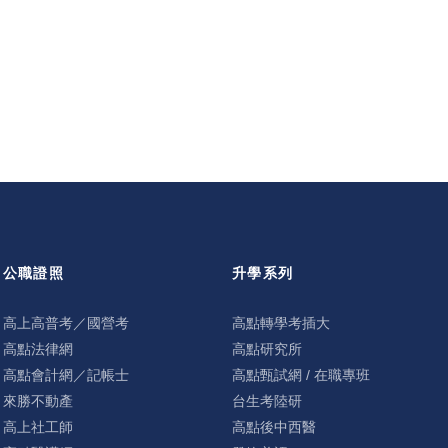
公職證照
升學系列
高上高普考／國營考
高點轉學考插大
高點法律網
高點研究所
高點會計網／記帳士
高點甄試網 / 在職專班
來勝不動產
台生考陸研
高上社工師
高點後中西醫