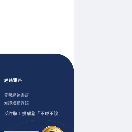
經銷通路
元照網路書店
知識達購課館
反詐騙！提醒您「不碰不說」