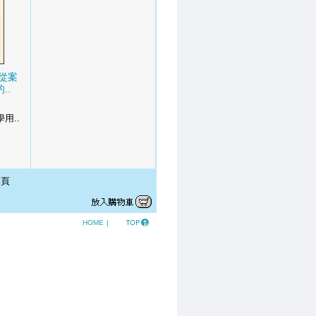
從案
..
用..
頁
HOME
|