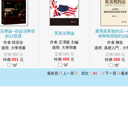
法導論─你必須學習
應用英美契約法—
英美法導論
的12堂課
例學商用契約法的
作者:王澤鑑 主編
作者:韓其珍
作者:陳歆
適用: 大學用書
適用: 大學用書
適用: 基礎入門．大學
定價:500 元
定價:580 元
定價:500 元
450
551
特價:
元
450
特價:
元
特價:
元
最前頁
上一頁
頁次：
01
下一頁
最末