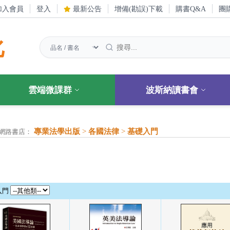
加入會員
登入
最新公告
增備(勘誤)下載
購書Q&A
團
化
雲端微課群
波斯納讀書會
專業法學出版
>
各國法律
>
基礎入門
網路書店：
入門