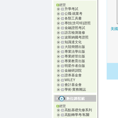
總覽
升學考試
公職‧就業考
各類工具書
專技(含司特)證照
金融證照考試
美國
語言檢測進修
波斯納國考證照
知識達文化
大陸簡體出版
專業法學出版
專業經管出版
專業教育出版
明星作者自版
金融研訓院
證券基金會
WILEY
會計基金會
學術‧實務雜誌
總覽
高點基礎先修系列
高點轉學考/私醫