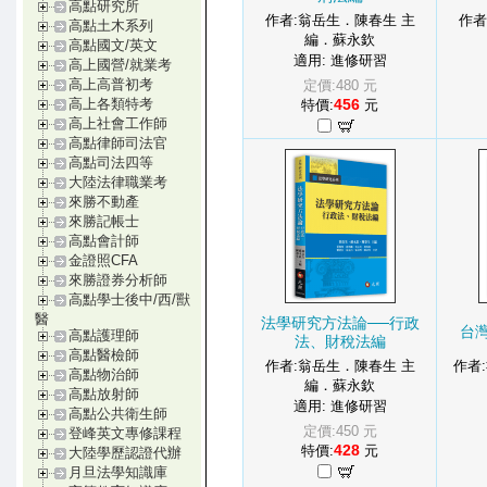
高點研究所
作者:翁岳生．陳春生 主
作者
高點土木系列
編．蘇永欽
高點國文/英文
適用: 進修研習
高上國營/就業考
高上高普初考
定價:480 元
456
高上各類特考
特價:
元
高上社會工作師
高點律師司法官
高點司法四等
大陸法律職業考
來勝不動產
來勝記帳士
高點會計師
金證照CFA
來勝證券分析師
高點學士後中/西/獸
醫
法學研究方法論──行政
台灣
高點護理師
法、財稅法編
高點醫檢師
作者:翁岳生．陳春生 主
作者
高點物治師
編．蘇永欽
高點放射師
適用: 進修研習
高點公共衛生師
定價:450 元
登峰英文專修課程
428
特價:
元
大陸學歷認證代辦
月旦法學知識庫