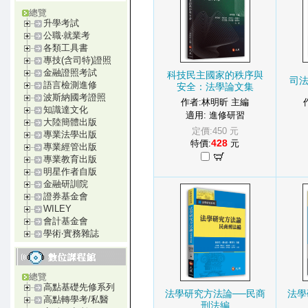
總覽
升學考試
公職‧就業考
各類工具書
專技(含司特)證照
金融證照考試
科技民主國家的秩序與
司
語言檢測進修
安全：法學論文集
波斯納國考證照
作者:林明昕 主編
知識達文化
適用: 進修研習
大陸簡體出版
定價:450 元
專業法學出版
428
特價:
元
專業經管出版
專業教育出版
明星作者自版
金融研訓院
證券基金會
WILEY
會計基金會
學術‧實務雜誌
總覽
高點基礎先修系列
法學研究方法論──民商
法學
高點轉學考/私醫
刑法編