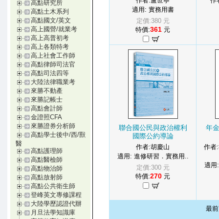
作者:盧世寧
作
高點研究所
適用: 實務用書
高點土木系列
高點國文/英文
定價:380 元
361
高上國營/就業考
特價:
元
高上高普初考
高上各類特考
高上社會工作師
高點律師司法官
高點司法四等
大陸法律職業考
來勝不動產
來勝記帳士
高點會計師
金證照CFA
來勝證券分析師
聯合國公民與政治權利
年
高點學士後中/西/獸
國際公約導論
醫
作者:胡慶山
作者
高點護理師
適用: 進修研習．實務用..
高點醫檢師
適用
定價:300 元
高點物治師
270
特價:
元
高點放射師
高點公共衛生師
登峰英文專修課程
大陸學歷認證代辦
最
月旦法學知識庫