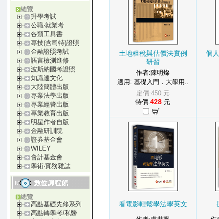
總覽
升學考試
公職‧就業考
各類工具書
專技(含司特)證照
金融證照考試
土地租稅與估價法實例
個
語言檢測進修
研習
波斯納國考證照
作者:陳明燦
知識達文化
適用: 基礎入門．大學用..
大陸簡體出版
定價:450 元
專業法學出版
428
特價:
元
專業經管出版
專業教育出版
明星作者自版
金融研訓院
證券基金會
WILEY
會計基金會
學術‧實務雜誌
總覽
看電影輕鬆學法學英文
高點基礎先修系列
高點轉學考/私醫