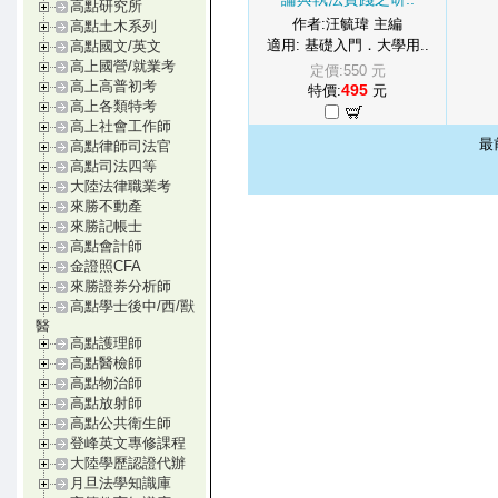
高點研究所
作者:汪毓瑋 主編
高點土木系列
適用: 基礎入門．大學用..
高點國文/英文
高上國營/就業考
定價:550 元
高上高普初考
495
特價:
元
高上各類特考
高上社會工作師
最
高點律師司法官
高點司法四等
大陸法律職業考
來勝不動產
來勝記帳士
高點會計師
金證照CFA
來勝證券分析師
高點學士後中/西/獸
醫
高點護理師
高點醫檢師
高點物治師
高點放射師
高點公共衛生師
登峰英文專修課程
大陸學歷認證代辦
月旦法學知識庫