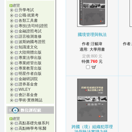
總覽
升學考試
公職‧就業考
各類工具書
專技(含司特)證照
金融證照考試
國境管理與執法
語言檢測進修
波斯納國考證照
作者:汪毓瑋
作者
知識達文化
適用: 大學用書
大陸簡體出版
定價:800 元
專業法學出版
760
特價:
元
專業經管出版
專業教育出版
明星作者自版
金融研訓院
證券基金會
WILEY
會計基金會
學術‧實務雜誌
總覽
高點基礎先修系列
跨國（境）組織犯罪理
高點轉學考/私醫
論與執法實踐之研..