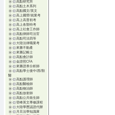
高點研究所
高點土木系列
高點國文/英文
高上國營/就業考
高上高普初考
高上各類特考
高上社會工作師
高點律師司法官
高點司法四等
大陸法律職業考
來勝不動產
來勝記帳士
高點會計師
金證照CFA
來勝證券分析師
高點學士後中/西/獸
醫
高點護理師
高點醫檢師
高點物治師
高點放射師
高點公共衛生師
登峰英文專修課程
大陸學歷認證代辦
月旦法學知識庫