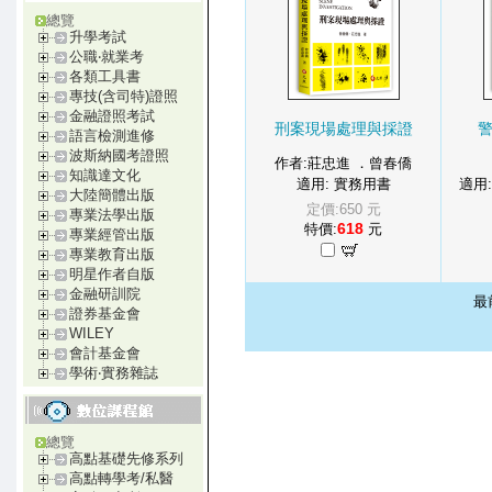
總覽
升學考試
公職‧就業考
各類工具書
專技(含司特)證照
金融證照考試
刑案現場處理與採證
語言檢測進修
波斯納國考證照
作者:莊忠進 ．曾春僑
知識達文化
適用: 實務用書
適用
大陸簡體出版
定價:650 元
專業法學出版
618
特價:
元
專業經管出版
專業教育出版
明星作者自版
金融研訓院
最
證券基金會
WILEY
會計基金會
學術‧實務雜誌
總覽
高點基礎先修系列
高點轉學考/私醫