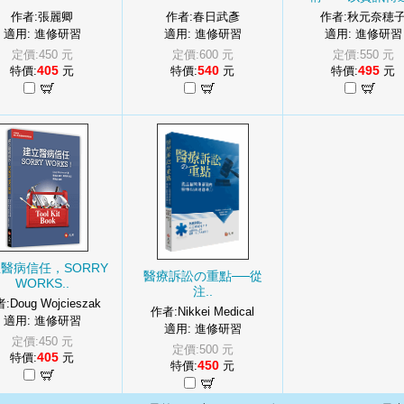
作者:張麗卿
作者:春日武彥
作者:秋元奈穂
適用: 進修研習
適用: 進修研習
適用: 進修研習
定價:450 元
定價:600 元
定價:550 元
405
540
495
特價:
元
特價:
元
特價:
元
醫病信任，SORRY
醫療訴訟の重點──從
WORKS..
注..
:Doug Wojcieszak
作者:Nikkei Medical
適用: 進修研習
適用: 進修研習
定價:450 元
定價:500 元
405
特價:
元
450
特價:
元