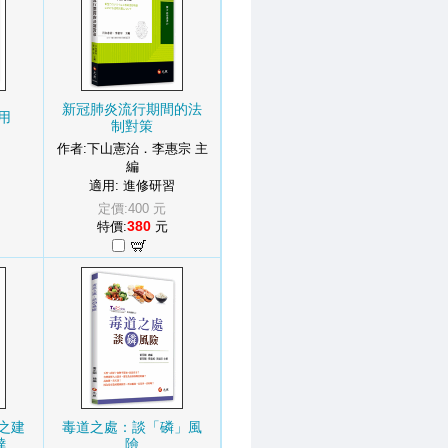
新冠肺炎流行期間的法
用
制對策
作者:下山憲治．李惠宗 主
編
適用: 進修研習
定價:400 元
380
特價:
元
之建
毒道之處：談「磷」風
..
險