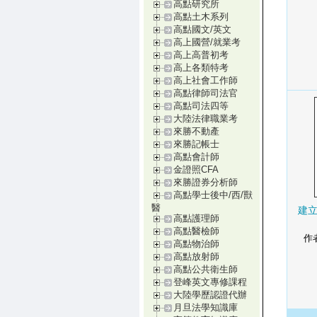
高點研究所
高點土木系列
高點國文/英文
高上國營/就業考
高上高普初考
高上各類特考
高上社會工作師
高點律師司法官
高點司法四等
大陸法律職業考
來勝不動產
來勝記帳士
高點會計師
金證照CFA
來勝證券分析師
高點學士後中/西/獸
醫
建立
高點護理師
高點醫檢師
作者
高點物治師
高點放射師
高點公共衛生師
登峰英文專修課程
大陸學歷認證代辦
月旦法學知識庫