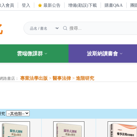
加入會員
登入
最新公告
增備(勘誤)下載
購書Q&A
團
化
雲端微課群
波斯納讀書會
專業法學出版
>
醫事法律
>
進階研究
網路書店：
研究