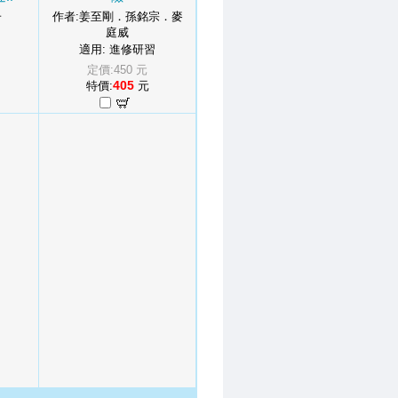
子
作者:姜至剛．孫銘宗．麥
庭威
適用: 進修研習
定價:450 元
405
特價:
元