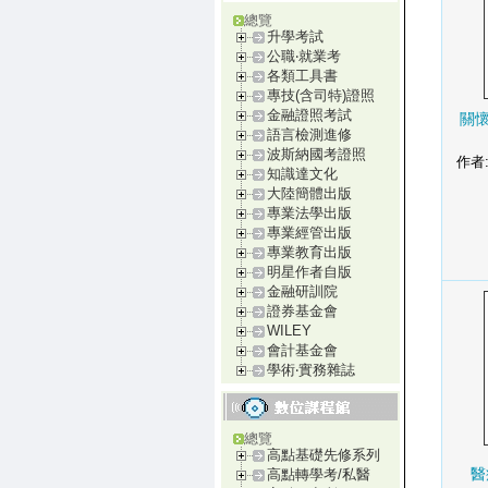
總覽
升學考試
公職‧就業考
各類工具書
專技(含司特)證照
金融證照考試
關
語言檢測進修
波斯納國考證照
作者
知識達文化
大陸簡體出版
專業法學出版
專業經管出版
專業教育出版
明星作者自版
金融研訓院
證券基金會
WILEY
會計基金會
學術‧實務雜誌
總覽
高點基礎先修系列
醫
高點轉學考/私醫