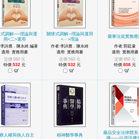
懷式調解──理論與運
關懷式調解─理論與運用
藥事法規實務應
用<二>運用
<ㄧ>理論
:李詩應．陳永綺 編著
作者:李詩應．陳永綺
作者:郭廷濠
適用: 實務用書
適用: 實務用書
適用: 實務用書
定價:560 元
定價:560 元
定價:850 元
532
532
808
特價:
元
特價:
元
特價:
元
藥品安全法律體系
療人權與病人自主
精神醫學事典
構——以資訊傳達