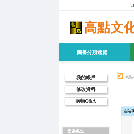
高點文
圖書分類速覽
高點
我的帳戶
修改資料
購物Q&A
進階