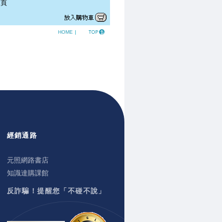
頁
HOME
|
經銷通路
元照網路書店
知識達購課館
反詐騙！提醒您「不碰不說」