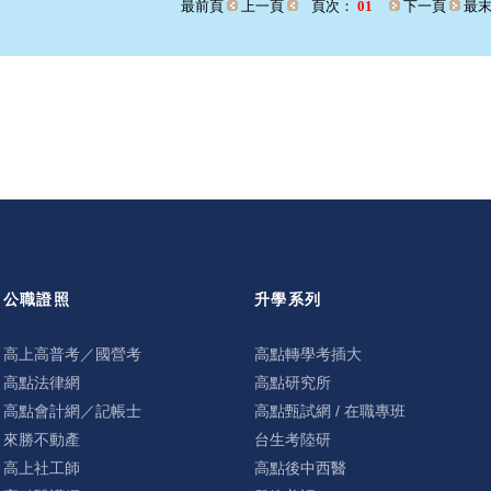
最前頁
上一頁
頁次：
01
下一頁
最末
公職證照
升學系列
高上高普考／國營考
高點轉學考插大
高點法律網
高點研究所
高點會計網／記帳士
高點甄試網 / 在職專班
來勝不動產
台生考陸研
高上社工師
高點後中西醫