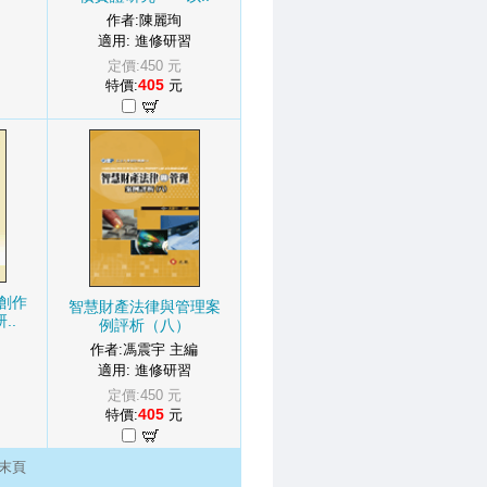
作者:陳麗珣
適用: 進修研習
定價:450 元
405
特價:
元
創作
智慧財產法律與管理案
..
例評析（八）
作者:馮震宇 主編
適用: 進修研習
定價:450 元
405
特價:
元
末頁