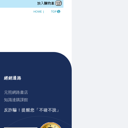
HOME
|
經銷通路
元照網路書店
知識達購課館
反詐騙！提醒您「不碰不說」