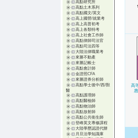
高點研究所
高點土木系列
高點國文/英文
高上國營/就業考
高上高普初考
高上各類特考
高上社會工作師
高點律師司法官
高點司法四等
大陸法律職業考
來勝不動產
來勝記帳士
高點會計師
金證照CFA
來勝證券分析師
高點學士後中/西/獸
高
醫
惠
高點護理師
高點醫檢師
高點物治師
高點放射師
高點公共衛生師
登峰英文專修課程
大陸學歷認證代辦
月旦法學知識庫