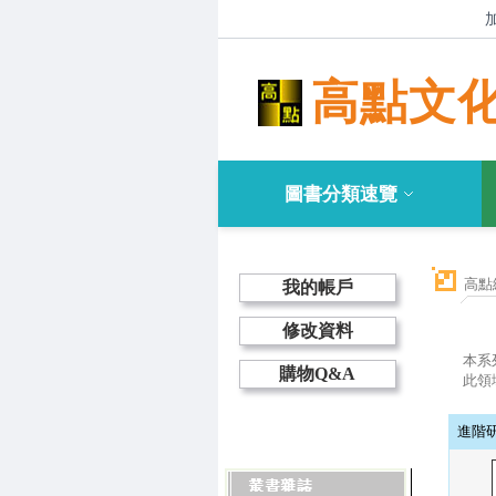
高點文
圖書分類速覽
高點
我的帳戶
修改資料
本系
購物Q&A
此領
進階