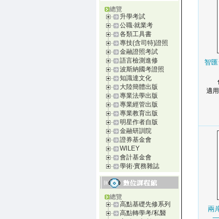
總覽
升學考試
公職‧就業考
各類工具書
專技(含司特)證照
金融證照考試
語言檢測進修
智匯
波斯納國考證照
知識達文化
大陸簡體出版
適用
專業法學出版
專業經管出版
專業教育出版
明星作者自版
金融研訓院
證券基金會
WILEY
會計基金會
學術‧實務雜誌
總覽
高點基礎先修系列
兩
高點轉學考/私醫
—