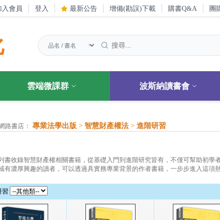
加入會員
登入
最新公告
增備(勘誤)下載
購書Q&A
團
化
雲端微課群
波斯納讀書會
專業法學出版
>
智慧財產權法
>
進階研習
網路書店：
列書收錄智慧財產權相關書籍，從基礎入門到進階研究皆有，不僅可幫助初學
域有濃厚興趣的讀者，可以透過具實務專業背景的作者書籍，一步步進入這項
研習