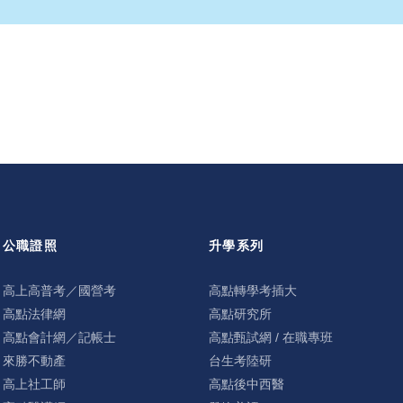
公職證照
升學系列
高上高普考／國營考
高點轉學考插大
高點法律網
高點研究所
高點會計網／記帳士
高點甄試網 / 在職專班
來勝不動產
台生考陸研
高上社工師
高點後中西醫