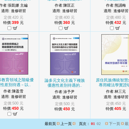
作者:張凱娜 主編
作者:陳匡正
作者:熊誦梅
適用: 進修研習
適用: 進修研習
適用: 進修研習
定價:420 元
定價:400 元
定價:480 元
399
360
432
特價:
元
特價:
元
特價:
元
等教育領域之階級優
原住民族傳統智慧
論多元文化主義下種族
性差別待遇－以..
專用權法學實證研
優惠性差別待遇的..
作者:陳盈雪
作者:林三元
作者:涂予尹
適用: 進修研習
適用: 進修研習
適用: 進修研習
定價:500 元
定價:450 元
定價:500 元
450
特價:
元
405
450
特價:
元
特價:
元
最前頁
上一頁
頁次：
01
02
下一頁
最