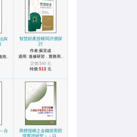
智慧財產授權與評價探
法與
討
權
作者:蘇宜成
適用: 進修研習．實務用..
用..
定價:540 元
513
特價:
元
— 台
商標侵權之金錢損害賠
償實證研究－－以..