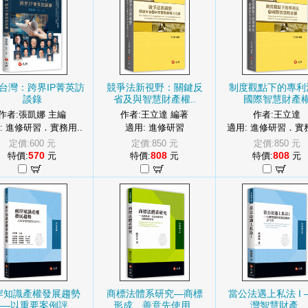
台灣：跨界IP菁英訪
競爭法新視野：關鍵反
制度觀點下的專利
談錄
省及與智慧財產權..
國際智慧財產
作者:張凱娜 主編
作者:王立達 編著
作者:王立達
: 進修研習．實務用..
適用: 進修研習
適用: 進修研習．實務
定價:600 元
定價:850 元
定價:850 元
570
808
808
特價:
元
特價:
元
特價:
元
岸知識產權發展趨勢
商標法體系研究—商標
當公法遇上私法 I 
—以重要案例評..
形成、善意先使用..
灣智慧財產..