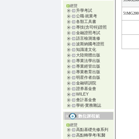
51MG200
總覽
升學考試
51MG200
公職‧就業考
各類工具書
專技(含司特)證照
金融證照考試
語言檢測進修
波斯納國考證照
知識達文化
大陸簡體出版
專業法學出版
專業經管出版
專業教育出版
明星作者自版
金融研訓院
證券基金會
WILEY
會計基金會
學術‧實務雜誌
總覽
高點基礎先修系列
高點轉學考/私醫