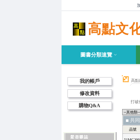
高點文
圖書分類速覽
高點
我的帳戶
修改資料
打破
購物Q&A
共同
品號