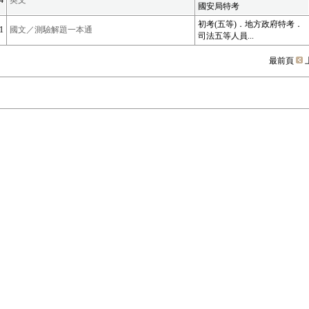
4
英文
國安局特考
初考(五等)．地方政府特考．
1
國文／測驗解題一本通
司法五等人員...
最前頁