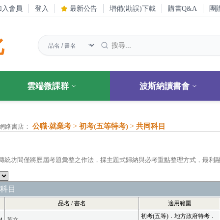
加入會員
登入
最新公告
增備(勘誤)下載
購書Q&A
團
化
雲端微課群
波斯納讀書會
公職‧就業考
>
初考(五等特考)
>
共同科目
網路書店：
傳統坊間僅將歷屆考題彙整之作法，採主題式歸納與必考重點整理方式，最利
科目
品名 / 書名
適用範圍
初考(五等)．地方政府特考．