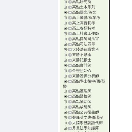
高點研究所
高點土木系列
高點國文/英文
高上國營/就業考
高上高普初考
高上各類特考
高上社會工作師
高點律師司法官
高點司法四等
大陸法律職業考
來勝不動產
來勝記帳士
高點會計師
金證照CFA
來勝證券分析師
高點學士後中/西/獸
醫
高點護理師
高點醫檢師
高點物治師
高點放射師
高點公共衛生師
登峰英文專修課程
大陸學歷認證代辦
月旦法學知識庫