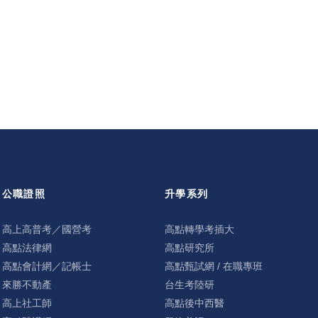
公職證照
升學系列
高上高普考／國營考
高點轉學考插大
高點法律網
高點研究所
高點會計網／記帳士
高點甄試網 / 在職專班
來勝不動產
台生考陸研
高上社工師
高點後中西醫