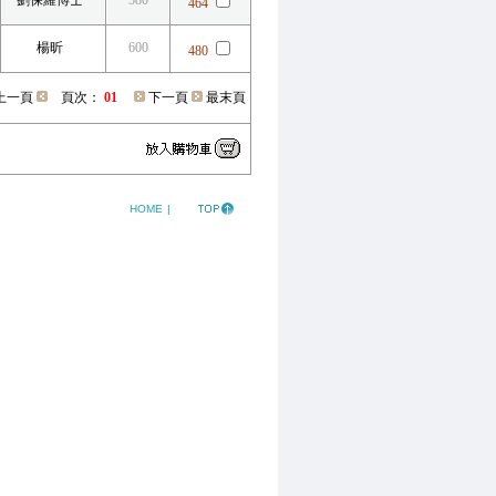
劉保羅博士
580
464
楊昕
600
480
上一頁
頁次：
01
下一頁
最末頁
HOME
|