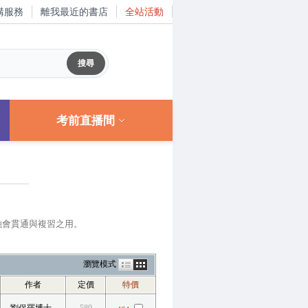
購服務
離我最近的書店
全站活動
考前直播間
融會貫通與複習之用。
瀏覽模式
作者
定價
特價