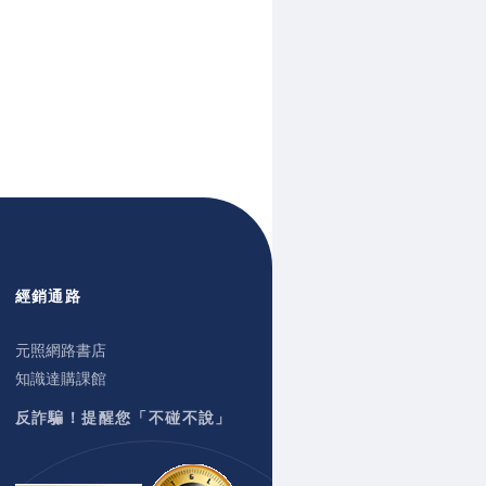
經銷通路
元照網路書店
知識達購課館
反詐騙！提醒您「不碰不說」