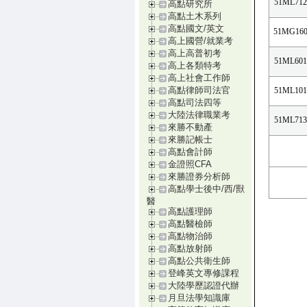
51ML712
高點研究所
高點土木系列
高點國文/英文
51MG160
高上國營/就業考
高上高普初考
51ML601
高上各類特考
高上社會工作師
高點律師司法官
51ML101
高點司法四等
大陸法律職業考
51ML713
來勝不動產
來勝記帳士
高點會計師
金證照CFA
來勝證券分析師
高點學士後中/西/獸
醫
高點護理師
高點醫檢師
高點物治師
高點放射師
高點公共衛生師
登峰英文專修課程
大陸學歷認證代辦
月旦法學知識庫