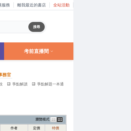
購服務
離我最近的書店
全站活動
考前直播間
事務官
說
爭點解讀
爭點解題一本通
瀏覽模式
作者
定價
特價