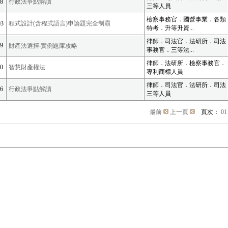
8
行政法爭點解讀
三等人員
檢察事務官．國營事業．各類
3
程式設計(含程式語言)申論題完全制霸
特考．升等升資...
律師．司法官．法研所．司法
9
財產法選擇‧實例題庫攻略
事務官．三等法...
律師．法研所．檢察事務官．
0
智慧財產權法
專利商標人員
律師．司法官．法研所．司法
6
行政法爭點解讀
三等人員
最前
上一頁
頁次：
01