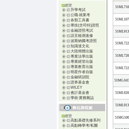
總覽
51ML710
升學考試
公職‧就業考
51ML107
各類工具書
專技(含司特)證照
金融證照考試
51ML913
語言檢測進修
波斯納國考證照
51ML722
知識達文化
大陸簡體出版
51ML720
專業法學出版
專業經管出版
專業教育出版
51ML722
明星作者自版
金融研訓院
51MGA0
證券基金會
WILEY
會計基金會
51ML920
學術‧實務雜誌
51ML913
總覽
51MG100
高點基礎先修系列
高點轉學考/私醫