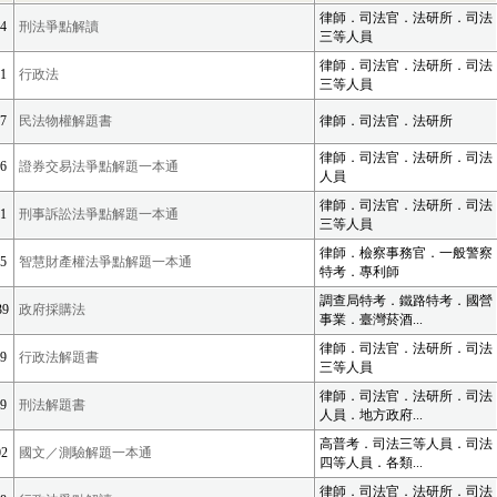
律師．司法官．法研所．司法
4
刑法爭點解讀
三等人員
律師．司法官．法研所．司法
1
行政法
三等人員
7
民法物權解題書
律師．司法官．法研所
律師．司法官．法研所．司法
6
證券交易法爭點解題一本通
人員
律師．司法官．法研所．司法
1
刑事訴訟法爭點解題一本通
三等人員
律師．檢察事務官．一般警察
5
智慧財產權法爭點解題一本通
特考．專利師
調查局特考．鐵路特考．國營
39
政府採購法
事業．臺灣菸酒...
律師．司法官．法研所．司法
9
行政法解題書
三等人員
律師．司法官．法研所．司法
9
刑法解題書
人員．地方政府...
高普考．司法三等人員．司法
2
國文／測驗解題一本通
四等人員．各類...
律師．司法官．法研所．司法