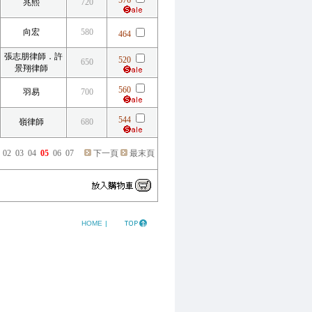
576
兆熙
720
向宏
580
464
張志朋律師．許
520
650
景翔律師
560
羽易
700
544
嶺律師
680
02
03
04
05
06
07
下一頁
最末頁
HOME
|