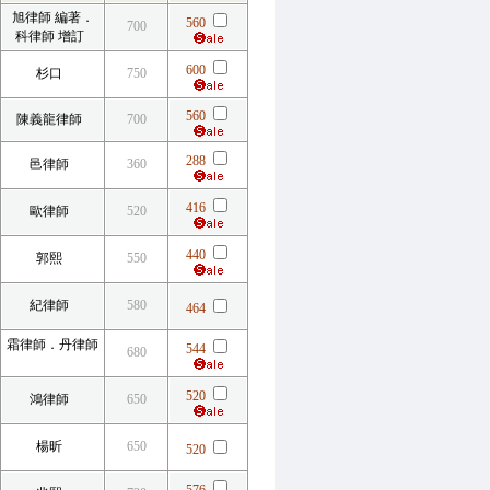
旭律師 編著．
560
700
科律師 增訂
600
杉口
750
560
陳義龍律師
700
288
邑律師
360
416
歐律師
520
440
郭熙
550
紀律師
580
464
霜律師．丹律師
544
680
520
鴻律師
650
楊昕
650
520