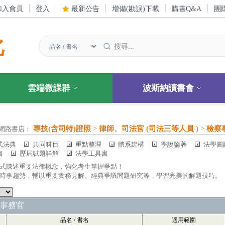
加入會員
登入
最新公告
增備(勘誤)下載
購書Q&A
團
化
雲端微課群
波斯納讀書會
專技(含司特)證照
>
律師、司法官 (司法三等人員 )
>
檢察
網路書店：
式法典
共同科目
重點整理
體系建構
學說論著
法學圖
書
歷屆試題詳解
法學工具書
絡式陳述重要法律概念，強化考生掌握爭點！
察時事趨勢，輔以重要實務見解、經典爭議問題研究等，學習完美的解題技巧。
事務官
品名 / 書名
適用範圍