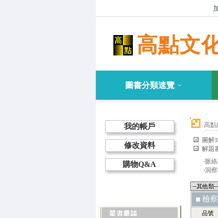
高點文
圖書分類速覽
高點
我的帳戶
圖解
修改資料
解題
‧脈
購物Q&A
‧洞
檢察
品號