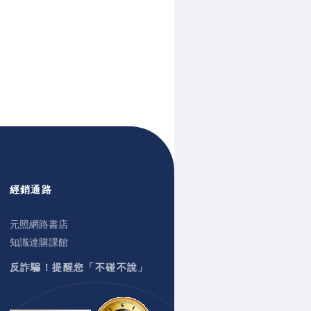
經銷通路
元照網路書店
知識達購課館
反詐騙！提醒您「不碰不說」