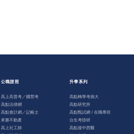
公職證照
升學系列
高上高普考／國營考
高點轉學考插大
高點法律網
高點研究所
高點會計網／記帳士
高點甄試網 / 在職專班
來勝不動產
台生考陸研
高上社工師
高點後中西醫