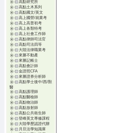
高點研究所
高點土木系列
高點國文/英文
高上國營/就業考
高上高普初考
高上各類特考
高上社會工作師
高點律師司法官
高點司法四等
大陸法律職業考
來勝不動產
來勝記帳士
高點會計師
金證照CFA
來勝證券分析師
高點學士後中/西/獸
醫
高點護理師
高點醫檢師
高點物治師
高點放射師
高點公共衛生師
登峰英文專修課程
大陸學歷認證代辦
月旦法學知識庫