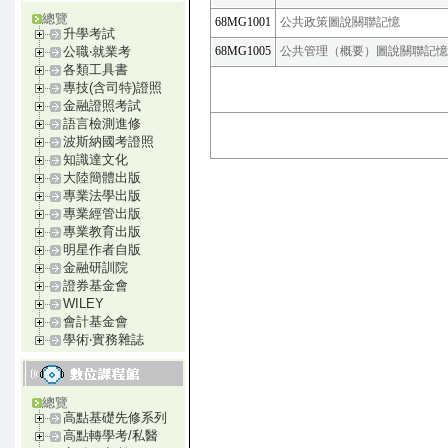
總覽
68MG1001
公共政策圖說關聯記憶
升學考試
68MG1005
公共管理（概要）圖說關聯記憶
公職‧就業考
各類工具書
專技(含司特)證照
金融證照考試
語言檢測進修
波斯納國考證照
知識達文化
大陸簡體出版
專業法學出版
專業經管出版
專業教育出版
明星作者自版
金融研訓院
證券基金會
WILEY
會計基金會
學術‧實務雜誌
總覽
高點基礎先修系列
高點轉學考/私醫