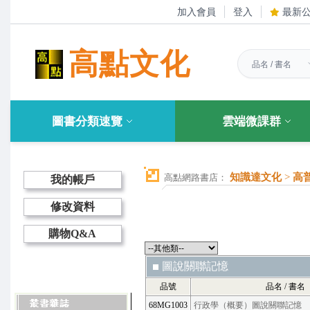
加入會員
登入
最新
高點文化
圖書分類速覽
雲端微課群
知識達文化
>
高
高點網路書店：
我的帳戶
修改資料
購物Q&A
圖說關聯記憶
品號
品名 / 書名
68MG1003
行政學（概要）圖說關聯記憶