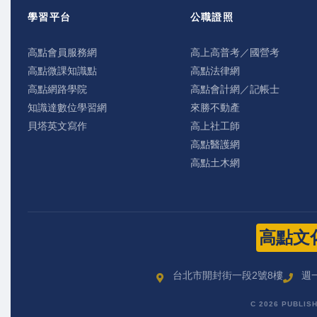
學習平台
公職證照
高點會員服務網
高上高普考／國營考
高點微課知識點
高點法律網
高點網路學院
高點會計網／記帳士
知識達數位學習網
來勝不動產
貝塔英文寫作
高上社工師
高點醫護網
高點土木網
高點文
台北市開封街一段2號8樓
週一
C 2026 PUBLIS