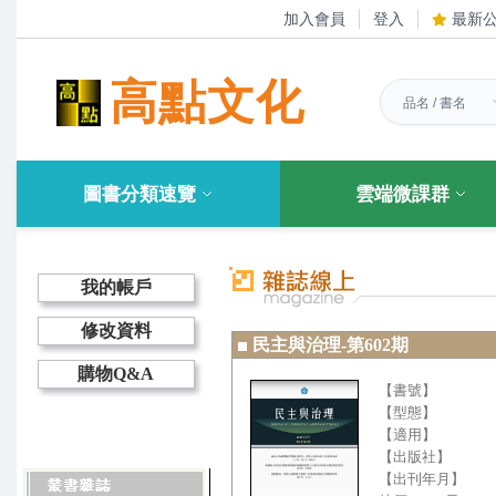
加入會員
登入
最新
高點文化
圖書分類速覽
雲端微課群
我的帳戶
修改資料
民主與治理-第602期
購物Q&A
【書號】
【型態】
【適用】
【出版社】
【出刊年月】