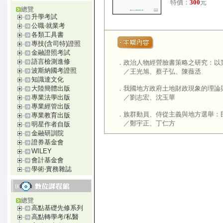
特價：
300
元
總覽
升學考試
公職‧就業考
各類工具書
專技(含司特)證照
金融證照考試
語言檢測進修
．
政治人物經營臉書策略之研究：以
波斯納國考證照
／王光旭、蔡子弘、陳薇丞
知識達文化
．
我國地方政府土地財政現象的理論
大陸簡體出版
／劉志宏、沈玉華
專業法學出版
專業經管出版
．
族群動員、侍從主義與地方選舉：
專業教育出版
／鄭宇正、丁仁方
明星作者自版
金融研訓院
證券基金會
WILEY
會計基金會
學術‧實務雜誌
總覽
高點基礎先修系列
高點轉學考/私醫