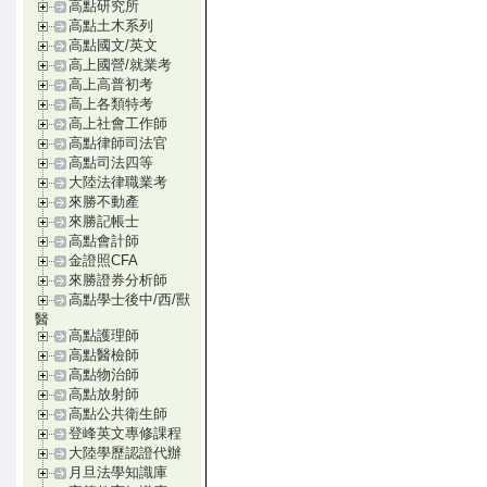
高點研究所
高點土木系列
高點國文/英文
高上國營/就業考
高上高普初考
高上各類特考
高上社會工作師
高點律師司法官
高點司法四等
大陸法律職業考
來勝不動產
來勝記帳士
高點會計師
金證照CFA
來勝證券分析師
高點學士後中/西/獸
醫
高點護理師
高點醫檢師
高點物治師
高點放射師
高點公共衛生師
登峰英文專修課程
大陸學歷認證代辦
月旦法學知識庫