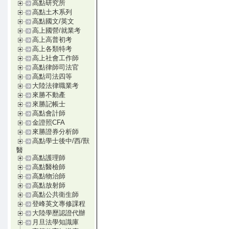
高點研究所
高點土木系列
高點國文/英文
高上國營/就業考
高上高普初考
高上各類特考
高上社會工作師
高點律師司法官
高點司法四等
大陸法律職業考
來勝不動產
來勝記帳士
高點會計師
金證照CFA
來勝證券分析師
高點學士後中/西/獸
醫
高點護理師
高點醫檢師
高點物治師
高點放射師
高點公共衛生師
登峰英文專修課程
大陸學歷認證代辦
月旦法學知識庫