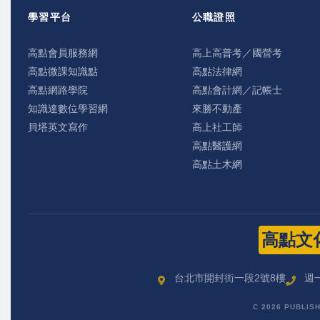
學習平台
公職證照
高點會員服務網
高上高普考／國營考
高點微課知識點
高點法律網
高點網路學院
高點會計網／記帳士
知識達數位學習網
來勝不動產
貝塔英文寫作
高上社工師
高點醫護網
高點土木網
高點文
台北市開封街一段2號8樓
週一
C 2026 PUBLIS