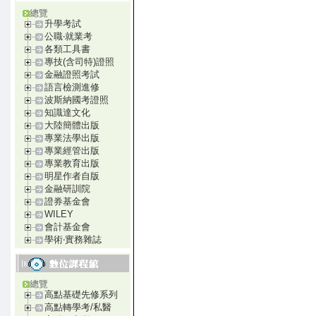
總覽
升學考試
公職‧就業考
各類工具書
專技(含司特)證照
金融證照考試
語言檢測進修
波斯納國考證照
知識達文化
大陸簡體出版
專業法學出版
專業經管出版
專業教育出版
明星作者自版
金融研訓院
證券基金會
WILEY
會計基金會
學術‧實務雜誌
總覽
高點基礎先修系列
高點轉學考/私醫