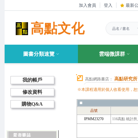
加入會員
登入
最新
高點文化
圖書分類速覽
雲端微課群
高點研究所
高點網路書店：
我的帳戶
※本課程適用於個人收看使用，恕
修改資料
購物Q&A
品號
IPMM23270
116高點 統計