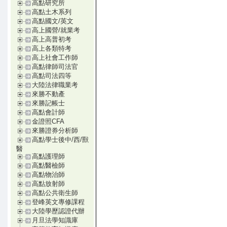
高點研究所
高點土木系列
高點國文/英文
高上國營/就業考
高上高普初考
高上各類特考
高上社會工作師
高點律師司法官
高點司法四等
大陸法律職業考
來勝不動產
來勝記帳士
高點會計師
金證照CFA
來勝證券分析師
高點學士後中/西/獸
醫
高點護理師
高點醫檢師
高點物治師
高點放射師
高點公共衛生師
登峰英文專修課程
大陸學歷認證代辦
月旦法學知識庫