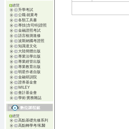
總覽
升學考試
公職‧就業考
各類工具書
專技(含司特)證照
金融證照考試
語言檢測進修
波斯納國考證照
知識達文化
大陸簡體出版
專業法學出版
專業經管出版
專業教育出版
明星作者自版
金融研訓院
證券基金會
WILEY
會計基金會
學術‧實務雜誌
總覽
高點基礎先修系列
高點轉學考/私醫