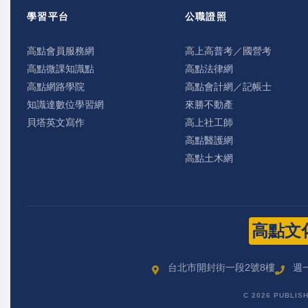
學習平台
公職證照
高點會員服務網
高上高普考／國營考
高點微課知識點
高點法律網
高點網路學院
高點會計網／記帳士
知識達數位學習網
來勝不動產
貝塔英文寫作
高上社工師
高點醫護網
高點土木網
高點文
台北市開封街一段2號8樓
週一
C 2026 PUBLIS