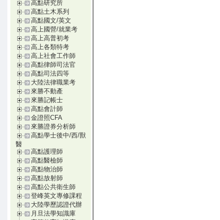
高點研究所
高點土木系列
高點國文/英文
高上國營/就業考
高上高普初考
高上各類特考
高上社會工作師
高點律師司法官
高點司法四等
大陸法律職業考
來勝不動產
來勝記帳士
高點會計師
金證照CFA
來勝證券分析師
高點學士後中/西/獸
醫
高點護理師
高點醫檢師
高點物治師
高點放射師
高點公共衛生師
登峰英文專修課程
大陸學歷認證代辦
月旦法學知識庫