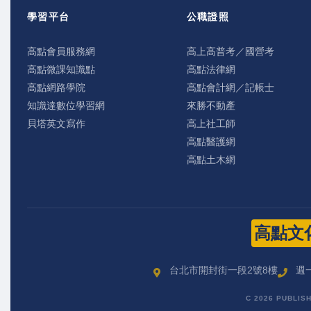
學習平台
公職證照
高點會員服務網
高上高普考／國營考
高點微課知識點
高點法律網
高點網路學院
高點會計網／記帳士
知識達數位學習網
來勝不動產
貝塔英文寫作
高上社工師
高點醫護網
高點土木網
高點文
台北市開封街一段2號8樓
週一
C 2026 PUBLIS