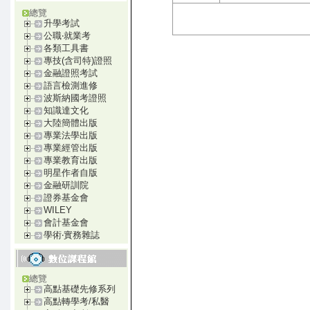
總覽
升學考試
公職‧就業考
各類工具書
專技(含司特)證照
金融證照考試
語言檢測進修
波斯納國考證照
知識達文化
大陸簡體出版
專業法學出版
專業經管出版
專業教育出版
明星作者自版
金融研訓院
證券基金會
WILEY
會計基金會
學術‧實務雜誌
總覽
高點基礎先修系列
高點轉學考/私醫