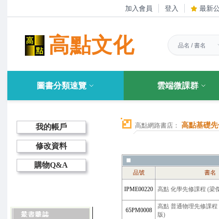
加入會員
登入
最新
高點文化
圖書分類速覽
雲端微課群
高點基礎先
高點網路書店：
我的帳戶
修改資料
購物Q&A
品號
書名
IPME00220
高點 化學先修課程 (梁傑
高點 普通物理先修課程 (
65PM0008
版)