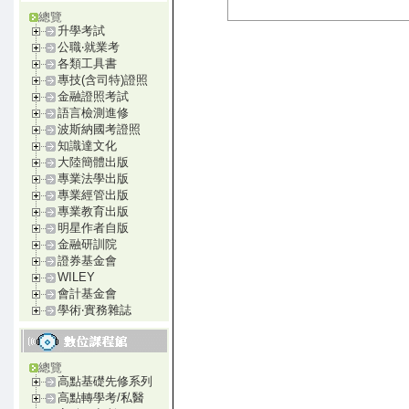
總覽
升學考試
公職‧就業考
各類工具書
專技(含司特)證照
金融證照考試
語言檢測進修
波斯納國考證照
知識達文化
大陸簡體出版
專業法學出版
專業經管出版
專業教育出版
明星作者自版
金融研訓院
證券基金會
WILEY
會計基金會
學術‧實務雜誌
總覽
高點基礎先修系列
高點轉學考/私醫