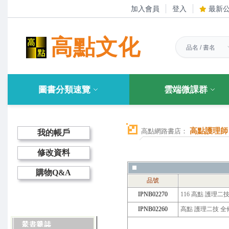
加入會員
登入
最新
高點文化
圖書分類速覽
雲端微課群
高點護理師
高點網路書店：
我的帳戶
修改資料
購物Q&A
品號
IPNB02270
116 高點 護理二
IPNB02260
高點 護理二技 全修