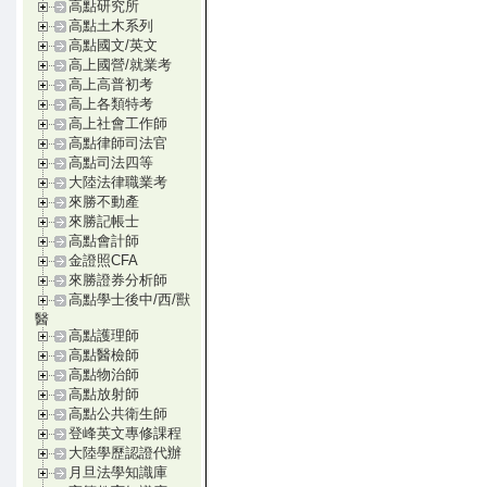
高點研究所
高點土木系列
高點國文/英文
高上國營/就業考
高上高普初考
高上各類特考
高上社會工作師
高點律師司法官
高點司法四等
大陸法律職業考
來勝不動產
來勝記帳士
高點會計師
金證照CFA
來勝證券分析師
高點學士後中/西/獸
醫
高點護理師
高點醫檢師
高點物治師
高點放射師
高點公共衛生師
登峰英文專修課程
大陸學歷認證代辦
月旦法學知識庫