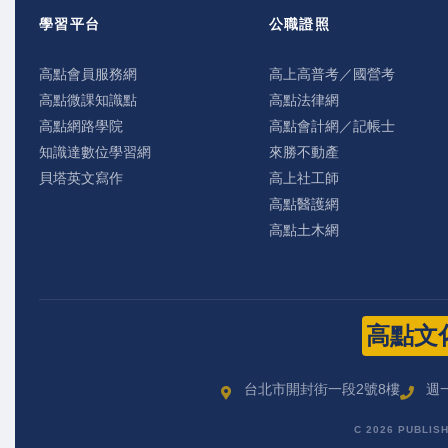
學習平台
公職證照
高點會員服務網
高上高普考／國營考
高點微課知識點
高點法律網
高點網路學院
高點會計網／記帳士
知識達數位學習網
來勝不動產
貝塔英文寫作
高上社工師
高點醫護網
高點土木網
高點文
台北市開封街一段2號8樓
週一
C 2026 PUBLIS