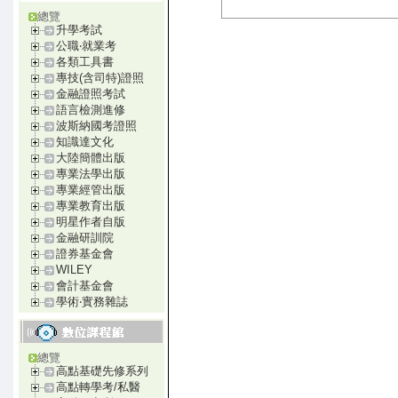
總覽
升學考試
公職‧就業考
各類工具書
專技(含司特)證照
金融證照考試
語言檢測進修
波斯納國考證照
知識達文化
大陸簡體出版
專業法學出版
專業經管出版
專業教育出版
明星作者自版
金融研訓院
證券基金會
WILEY
會計基金會
學術‧實務雜誌
總覽
高點基礎先修系列
高點轉學考/私醫