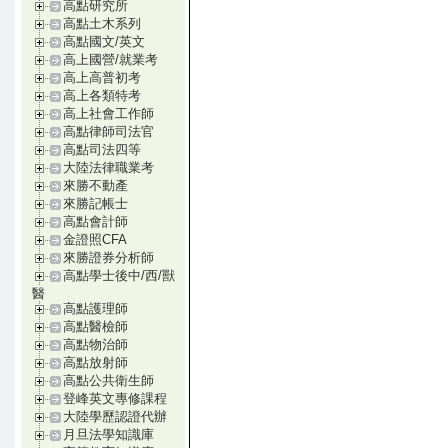
高點研究所
高點土木系列
高點國文/英文
高上國營/就業考
高上高普初考
高上各類特考
高上社會工作師
高點律師司法官
高點司法四等
大陸法律職業考
來勝不動產
來勝記帳士
高點會計師
金證照CFA
來勝證券分析師
高點學士後中/西/獸
醫
高點護理師
高點醫檢師
高點物治師
高點放射師
高點公共衛生師
登峰英文專修課程
大陸學歷認證代辦
月旦法學知識庫