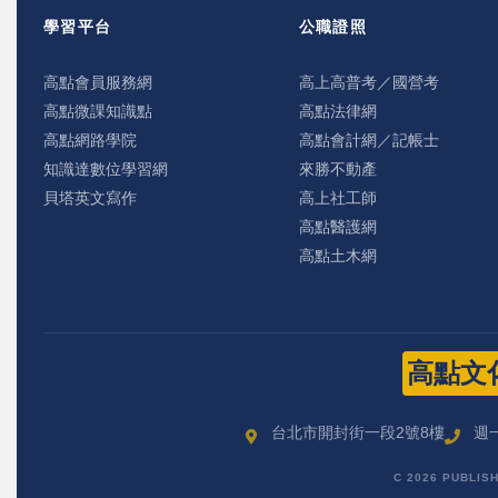
學習平台
公職證照
高點會員服務網
高上高普考／國營考
高點微課知識點
高點法律網
高點網路學院
高點會計網／記帳士
知識達數位學習網
來勝不動產
貝塔英文寫作
高上社工師
高點醫護網
高點土木網
高點文
台北市開封街一段2號8樓
週一
C 2026 PUBLIS