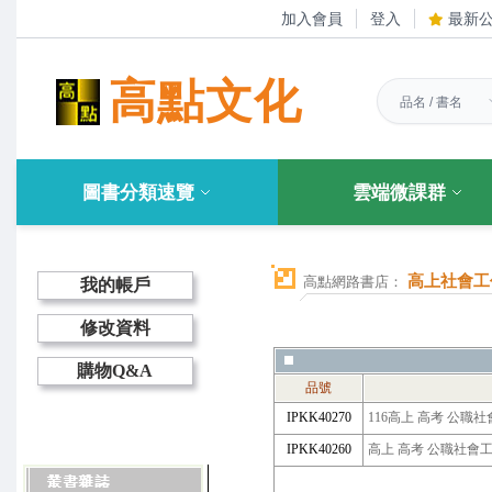
加入會員
登入
最新
高點文化
圖書分類速覽
雲端微課群
高上社會工
高點網路書店：
我的帳戶
修改資料
購物Q&A
品號
IPKK40270
116高上 高考 公職
IPKK40260
高上 高考 公職社會工作