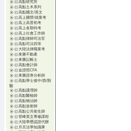
高點研究所
高點土木系列
高點國文/英文
高上國營/就業考
高上高普初考
高上各類特考
高上社會工作師
高點律師司法官
高點司法四等
大陸法律職業考
來勝不動產
來勝記帳士
高點會計師
金證照CFA
來勝證券分析師
高點學士後中/西/獸
醫
高點護理師
高點醫檢師
高點物治師
高點放射師
高點公共衛生師
登峰英文專修課程
大陸學歷認證代辦
月旦法學知識庫