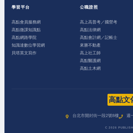
學習平台
公職證照
高點會員服務網
高上高普考／國營考
高點微課知識點
高點法律網
高點網路學院
高點會計網／記帳士
知識達數位學習網
來勝不動產
貝塔英文寫作
高上社工師
高點醫護網
高點土木網
高點文
台北市開封街一段2號8樓
週一
C 2026 PUBLIS