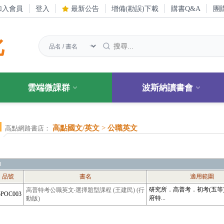
加入會員
登入
最新公告
增備(勘誤)下載
購書Q&A
團
化
雲端微課群
波斯納讀書會
高點國文/英文
>
公職英文
高點網路書店：
品號
書名
適用範圍
研究所．高普考．初考(五等
高普特考公職英文‧選擇題型課程 (王建民) (行
5POC003
府特...
動版)