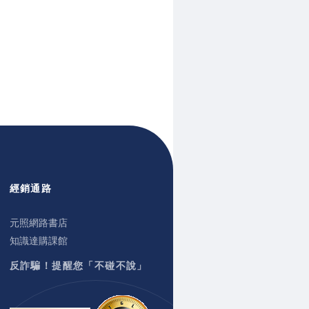
經銷通路
元照網路書店
知識達購課館
反詐騙！提醒您「不碰不說」