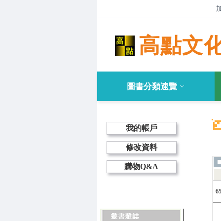
高點文
圖書分類速覽
我的帳戶
修改資料
購物Q&A
6