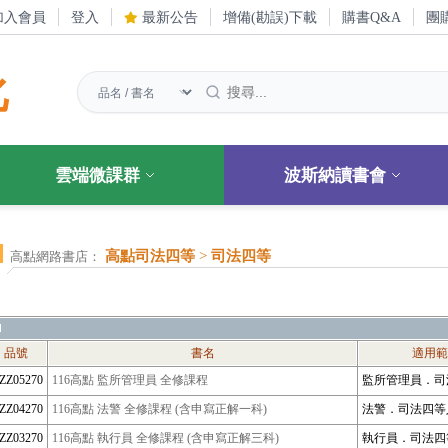
加入會員
登入
最新公告
增備(勘誤)下載
購書Q&A
團
化
雲端微課群
波斯納讀書會
高點司法四等
>
司法四等
高點網路書店：
品號
書名
適用範
PZZ05270
116高點 監所管理員 全修課程
監所管理員．司
PZZ04270
116高點 法警 全修課程 (含申寫正解一科)
法警．司法四
PZZ03270
116高點 執行員 全修課程 (含申寫正解三科)
執行員．司法