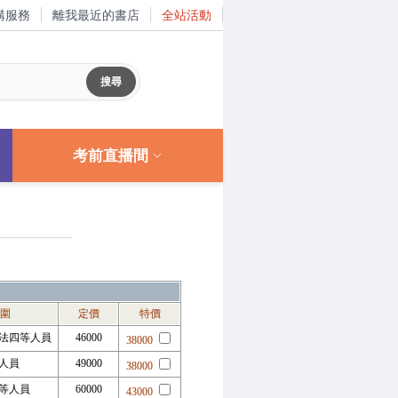
購服務
離我最近的書店
全站活動
考前直播間
圍
定價
特價
法四等人員
46000
38000
等人員
49000
38000
四等人員
60000
43000