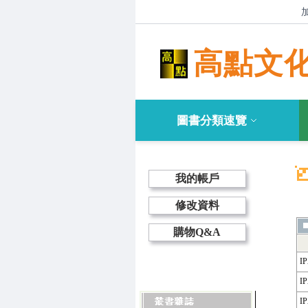
高點文
圖書分類速覽
我的帳戶
修改資料
購物Q&A
I
I
I