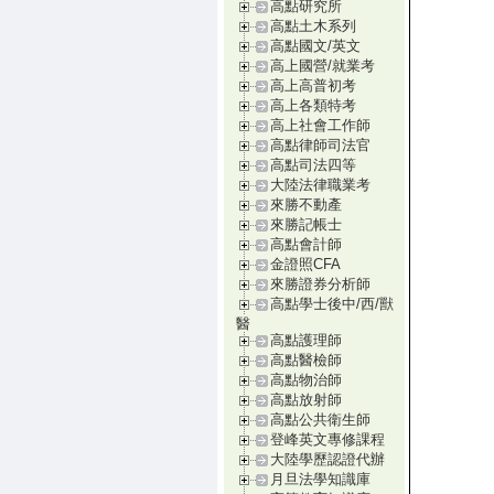
高點研究所
高點土木系列
高點國文/英文
高上國營/就業考
高上高普初考
高上各類特考
高上社會工作師
高點律師司法官
高點司法四等
大陸法律職業考
來勝不動產
來勝記帳士
高點會計師
金證照CFA
來勝證券分析師
高點學士後中/西/獸
醫
高點護理師
高點醫檢師
高點物治師
高點放射師
高點公共衛生師
登峰英文專修課程
大陸學歷認證代辦
月旦法學知識庫