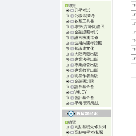
總覽
I
升學考試
I
公職‧就業考
各類工具書
I
專技(含司特)證照
金融證照考試
I
語言檢測進修
I
波斯納國考證照
知識達文化
I
大陸簡體出版
I
專業法學出版
專業經管出版
專業教育出版
明星作者自版
金融研訓院
證券基金會
WILEY
會計基金會
學術‧實務雜誌
總覽
高點基礎先修系列
高點轉學考/私醫