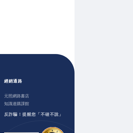
經銷通路
元照網路書店
知識達購課館
反詐騙！提醒您「不碰不說」