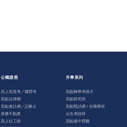
公職證照
升學系列
高上高普考／國營考
高點轉學考插大
高點法律網
高點研究所
高點會計網／記帳士
高點甄試網 / 在職專班
來勝不動產
台生考陸研
高上社工師
高點後中西醫