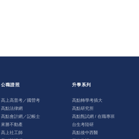
公職證照
升學系列
高上高普考／國營考
高點轉學考插大
高點法律網
高點研究所
高點會計網／記帳士
高點甄試網 / 在職專班
來勝不動產
台生考陸研
高上社工師
高點後中西醫