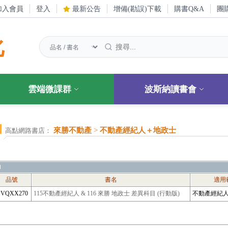
加入會員
登入
最新公告
增備(勘誤)下載
購書Q&A
團
化
雲端微課群
波斯納讀書會
來勝不動產
>
不動產經紀人＋地政士
高點網路書店：
品號
書名
適用
PVQXX270
115不動產經紀人 & 116 來勝 地政士 差異科目 (行動版)
不動產經紀