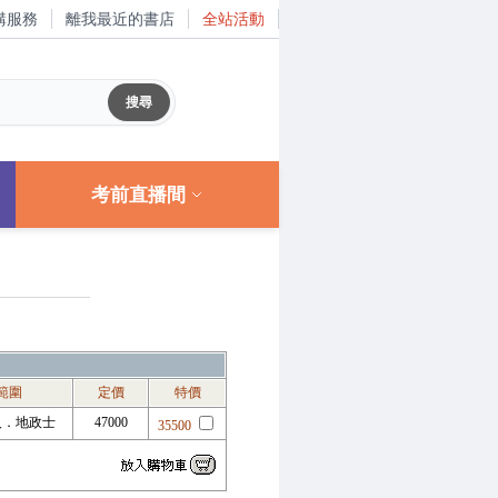
購服務
離我最近的書店
全站活動
考前直播間
範圍
定價
特價
人．地政士
47000
35500