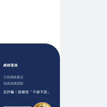
經銷通路
元照網路書店
知識達購課館
反詐騙！提醒您「不碰不說」