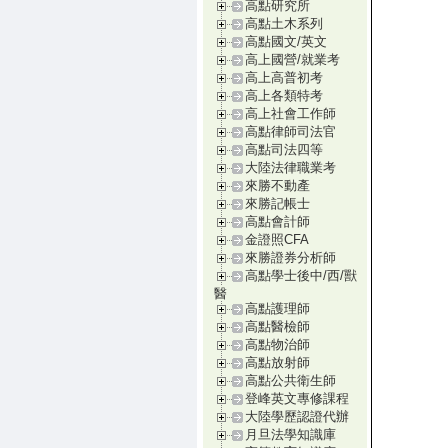
高點研究所
高點土木系列
高點國文/英文
高上國營/就業考
高上高普初考
高上各類特考
高上社會工作師
高點律師司法官
高點司法四等
大陸法律職業考
來勝不動產
來勝記帳士
高點會計師
金證照CFA
來勝證券分析師
高點學士後中/西/獸
醫
高點護理師
高點醫檢師
高點物治師
高點放射師
高點公共衛生師
登峰英文專修課程
大陸學歷認證代辦
月旦法學知識庫