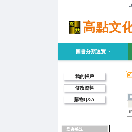
高點文
圖書分類速覽
我的帳戶
修改資料
購物Q&A
I