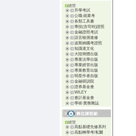
總覽
升學考試
公職‧就業考
各類工具書
專技(含司特)證照
金融證照考試
語言檢測進修
波斯納國考證照
知識達文化
大陸簡體出版
專業法學出版
專業經管出版
專業教育出版
明星作者自版
金融研訓院
證券基金會
WILEY
會計基金會
學術‧實務雜誌
總覽
高點基礎先修系列
高點轉學考/私醫