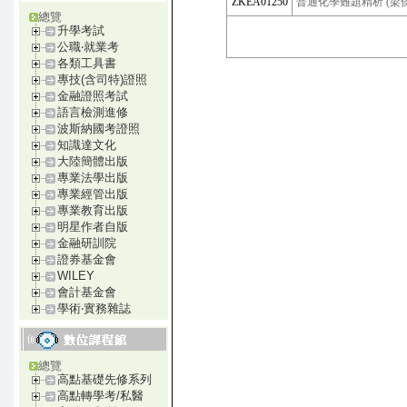
ZKEA01250
普通化學難題精析 (梁傑
總覽
升學考試
公職‧就業考
各類工具書
專技(含司特)證照
金融證照考試
語言檢測進修
波斯納國考證照
知識達文化
大陸簡體出版
專業法學出版
專業經管出版
專業教育出版
明星作者自版
金融研訓院
證券基金會
WILEY
會計基金會
學術‧實務雜誌
總覽
高點基礎先修系列
高點轉學考/私醫