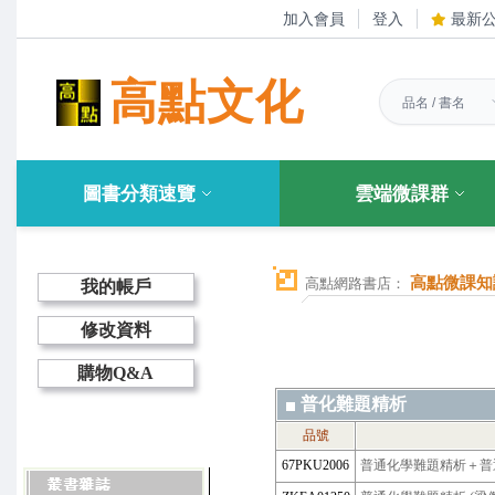
加入會員
登入
最新
高點文化
圖書分類速覽
雲端微課群
高點微課知
高點網路書店：
我的帳戶
修改資料
購物Q&A
普化難題精析
品號
67PKU2006
普通化學難題精析＋普通化