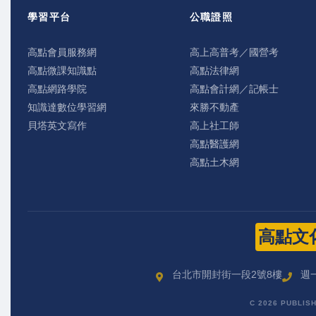
學習平台
公職證照
高點會員服務網
高上高普考／國營考
高點微課知識點
高點法律網
高點網路學院
高點會計網／記帳士
知識達數位學習網
來勝不動產
貝塔英文寫作
高上社工師
高點醫護網
高點土木網
高點文
台北市開封街一段2號8樓
週一
C 2026 PUBLIS