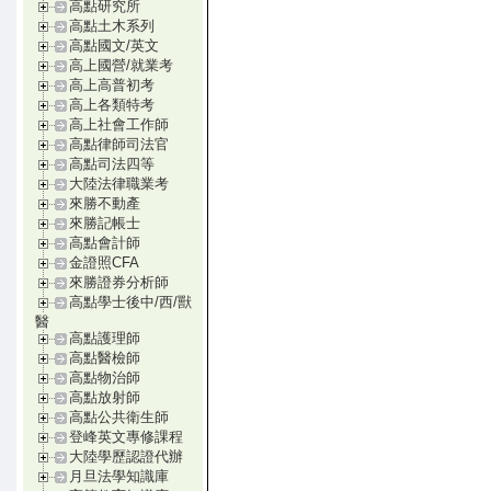
高點研究所
高點土木系列
高點國文/英文
高上國營/就業考
高上高普初考
高上各類特考
高上社會工作師
高點律師司法官
高點司法四等
大陸法律職業考
來勝不動產
來勝記帳士
高點會計師
金證照CFA
來勝證券分析師
高點學士後中/西/獸
醫
高點護理師
高點醫檢師
高點物治師
高點放射師
高點公共衛生師
登峰英文專修課程
大陸學歷認證代辦
月旦法學知識庫