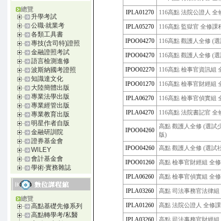
總覽
IPLA01270
116高點 法院公證人 
升學考試
公職‧就業考
IPLA05270
116高點 監獄官 全修課
各類工具書
IPOO04270
116高點 觀護人全修 
專技(含司特)證照
金融證照考試
IPOO04270
116高點 觀護人全修 (
語言檢測進修
IPOO02270
116高點 檢事官資訊組
波斯納國考證照
知識達文化
IPOO01270
116高點 檢事官財經組
大陸簡體出版
專業法學出版
IPLA06270
116高點 檢事官偵實組
專業經管出版
IPLA04270
116高點 法院書記官 
專業教育出版
明星作者自版
高點 觀護人全修 (選試少
IPOO04260
金融研訓院
版)
證券基金會
IPOO04260
高點 觀護人全修 (選試社
WILEY
會計基金會
IPOO01260
高點 檢事官財經組 全修課
學術‧實務雜誌
IPLA06260
高點 檢事官偵實組 全修課
IPLA03260
高點 司法事務官法律組 全
總覽
IPLA01260
高點 法院公證人 全修課程 
高點基礎先修系列
高點轉學考/私醫
IPLA03260
高點 司法事務官財經組 全