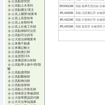
高點研究所
高點土木系列
IPOO02260
高點 檢事官資訊組 全修課
高點國文/英文
IPLA04260
高點 法院書記官 全修課程 
高上國營/就業考
高上高普初考
IPLA02260
高點 行政執行官 全修課程 
高上各類特考
IPLA05260
高點 監獄官 全修課程 (1
高上社會工作師
高點律師司法官
高點司法四等
大陸法律職業考
來勝不動產
來勝記帳士
高點會計師
金證照CFA
來勝證券分析師
高點學士後中/西/獸
醫
高點護理師
高點醫檢師
高點物治師
高點放射師
高點公共衛生師
登峰英文專修課程
大陸學歷認證代辦
月旦法學知識庫