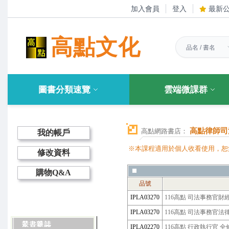
加入會員
登入
最新
高點文化
圖書分類速覽
雲端微課群
高點律師司
高點網路書店：
我的帳戶
※本課程適用於個人收看使用，恕
修改資料
購物Q&A
品號
IPLA03270
116高點 司法事務官財
IPLA03270
116高點 司法事務官法
IPLA02270
116高點 行政執行官 