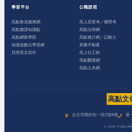
學習平台
公職證照
高點會員服務網
高上高普考／國營考
高點微課知識點
高點法律網
高點網路學院
高點會計網／記帳士
知識達數位學習網
來勝不動產
貝塔英文寫作
高上社工師
高點醫護網
高點土木網
高點文
台北市開封街一段2號8樓
週一
C 2026 PUBLIS