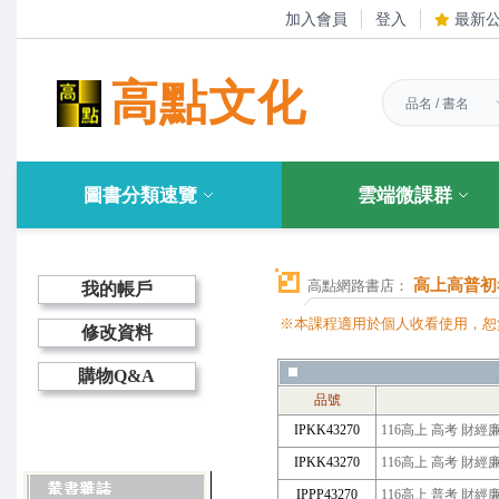
加入會員
登入
最新
高點文化
圖書分類速覽
雲端微課群
高上高普初
高點網路書店：
我的帳戶
※本課程適用於個人收看使用，恕
修改資料
購物Q&A
品號
IPKK43270
116高上 高考 財經
IPKK43270
116高上 高考 財經
IPPP43270
116高上 普考 財經