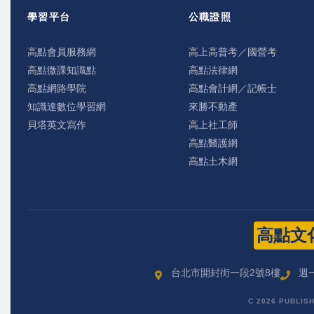
學習平台
公職證照
高點會員服務網
高上高普考／國營考
高點微課知識點
高點法律網
高點網路學院
高點會計網／記帳士
知識達數位學習網
來勝不動產
貝塔英文寫作
高上社工師
高點醫護網
高點土木網
高點文
台北市開封街一段2號8樓
週一
C 2026 PUBLIS