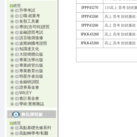
總覽
IPPP43270
116高上 普考 財經
升學考試
公職‧就業考
IPPP43260
高上 普考 財經廉政 (
各類工具書
IPPP43260
高上 普考 財經廉政 
專技(含司特)證照
金融證照考試
IPKK43260
高上 高考 財經廉政 (
語言檢測進修
IPKK43260
高上 高考 財經廉政 
波斯納國考證照
知識達文化
大陸簡體出版
專業法學出版
專業經管出版
專業教育出版
明星作者自版
金融研訓院
證券基金會
WILEY
會計基金會
學術‧實務雜誌
總覽
高點基礎先修系列
高點轉學考/私醫