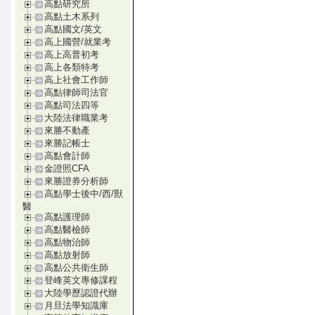
高點研究所
高點土木系列
高點國文/英文
高上國營/就業考
高上高普初考
高上各類特考
高上社會工作師
高點律師司法官
高點司法四等
大陸法律職業考
來勝不動產
來勝記帳士
高點會計師
金證照CFA
來勝證券分析師
高點學士後中/西/獸
醫
高點護理師
高點醫檢師
高點物治師
高點放射師
高點公共衛生師
登峰英文專修課程
大陸學歷認證代辦
月旦法學知識庫