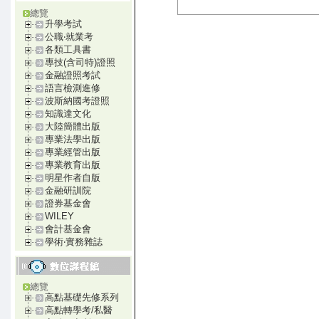
總覽
升學考試
公職‧就業考
各類工具書
專技(含司特)證照
金融證照考試
語言檢測進修
波斯納國考證照
知識達文化
大陸簡體出版
專業法學出版
專業經管出版
專業教育出版
明星作者自版
金融研訓院
證券基金會
WILEY
會計基金會
學術‧實務雜誌
總覽
高點基礎先修系列
高點轉學考/私醫