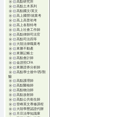
高點研究所
高點土木系列
高點國文/英文
高上國營/就業考
高上高普初考
高上各類特考
高上社會工作師
高點律師司法官
高點司法四等
大陸法律職業考
來勝不動產
來勝記帳士
高點會計師
金證照CFA
來勝證券分析師
高點學士後中/西/獸
醫
高點護理師
高點醫檢師
高點物治師
高點放射師
高點公共衛生師
登峰英文專修課程
大陸學歷認證代辦
月旦法學知識庫