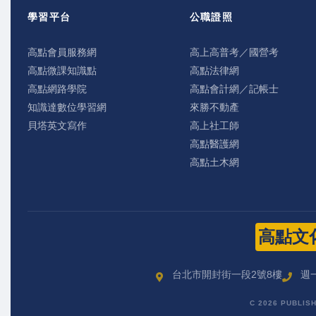
學習平台
公職證照
高點會員服務網
高上高普考／國營考
高點微課知識點
高點法律網
高點網路學院
高點會計網／記帳士
知識達數位學習網
來勝不動產
貝塔英文寫作
高上社工師
高點醫護網
高點土木網
高點文
台北市開封街一段2號8樓
週一
C 2026 PUBLIS