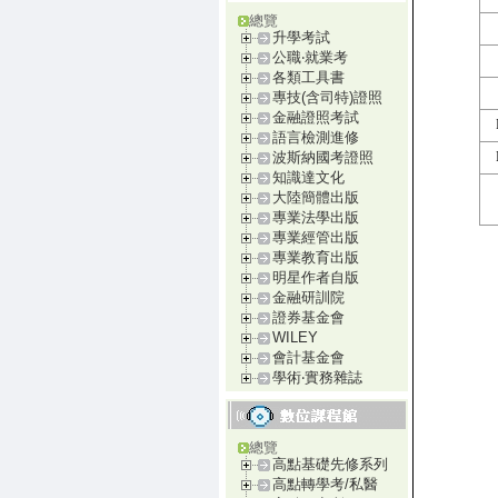
總覽
升學考試
公職‧就業考
各類工具書
專技(含司特)證照
金融證照考試
語言檢測進修
波斯納國考證照
知識達文化
大陸簡體出版
專業法學出版
專業經管出版
專業教育出版
明星作者自版
金融研訓院
證券基金會
WILEY
會計基金會
學術‧實務雜誌
總覽
高點基礎先修系列
高點轉學考/私醫