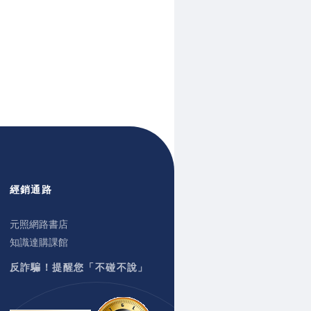
經銷通路
元照網路書店
知識達購課館
反詐騙！提醒您「不碰不說」