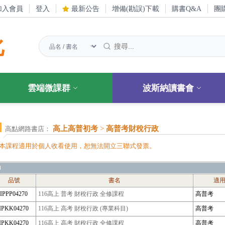
加入會員
登入
最新公告
增備(勘誤)下載
購書Q&A
團
化
雲端微課群
波斯納讀書會
高上高普初考
>
高普考財稅行政
高點網路書店：
本課程適用於個人收看使用，恕無法開立三聯式發票。
品號
書名
適
IPPP04270
116高上 普考 財稅行政 全修課程
高普考
IPKK04270
116高上 高考 財稅行政 (專業科目)
高普考
IPKK04270
116高上 高考 財稅行政 全修課程
高普考