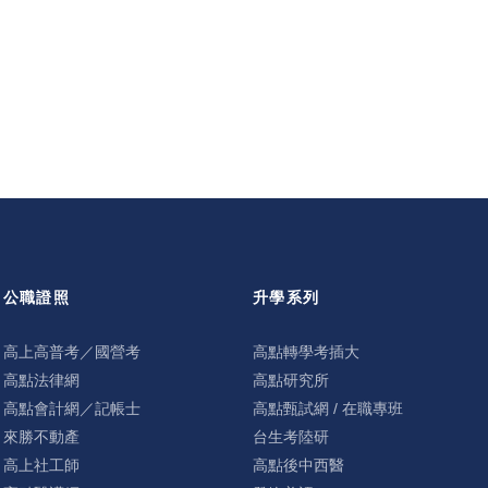
公職證照
升學系列
高上高普考／國營考
高點轉學考插大
高點法律網
高點研究所
高點會計網／記帳士
高點甄試網 / 在職專班
來勝不動產
台生考陸研
高上社工師
高點後中西醫