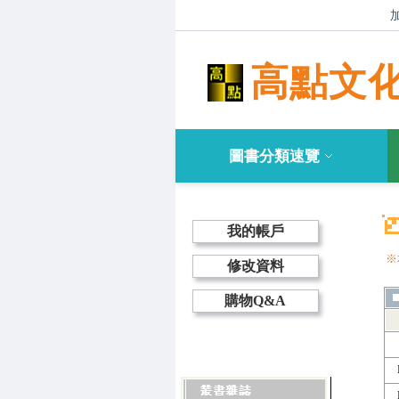
高點文
圖書分類速覽
我的帳戶
※
修改資料
購物Q&A