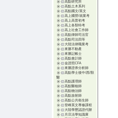
高點研究所
高點土木系列
高點國文/英文
高上國營/就業考
高上高普初考
高上各類特考
高上社會工作師
高點律師司法官
高點司法四等
大陸法律職業考
來勝不動產
來勝記帳士
高點會計師
金證照CFA
來勝證券分析師
高點學士後中/西/獸
醫
高點護理師
高點醫檢師
高點物治師
高點放射師
高點公共衛生師
登峰英文專修課程
大陸學歷認證代辦
月旦法學知識庫