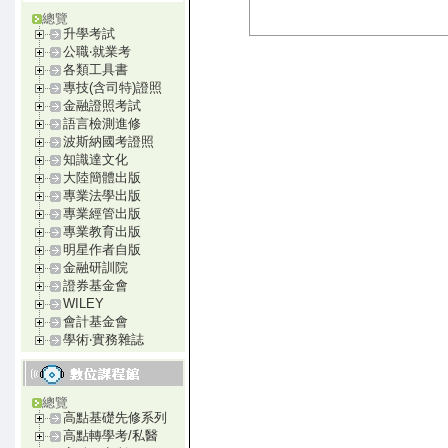
總覽
升學考試
公職‧就業考
各類工具書
專技(含司特)證照
金融證照考試
語言檢測進修
波斯納國考證照
知識達文化
大陸簡體出版
專業法學出版
專業經管出版
專業教育出版
明星作者自版
金融研訓院
證券基金會
WILEY
會計基金會
學術‧實務雜誌
總覽
高點基礎先修系列
高點轉學考/私醫