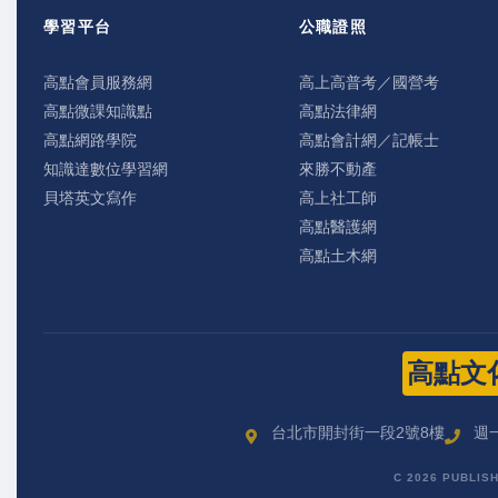
學習平台
公職證照
高點會員服務網
高上高普考／國營考
高點微課知識點
高點法律網
高點網路學院
高點會計網／記帳士
知識達數位學習網
來勝不動產
貝塔英文寫作
高上社工師
高點醫護網
高點土木網
高點文
台北市開封街一段2號8樓
週一
C 2026 PUBLIS