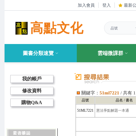
加入會員
登入
最新
高點文化
圖書分類速覽
雲端微課群
我的帳戶
修改資料
關鍵字：
51ml7221
/ 共有
品號
品名 / 書名
購物Q&A
51ML7221
憲法爭點解題一本通