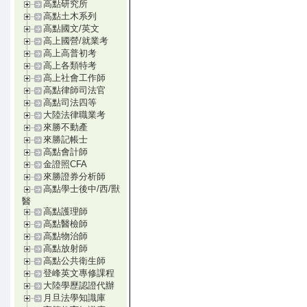
高點研究所
高點土木系列
高點國文/英文
高上國營/就業考
高上高普初考
高上各類特考
高上社會工作師
高點律師司法官
高點司法四等
大陸法律職業考
來勝不動產
來勝記帳士
高點會計師
金證照CFA
來勝證券分析師
高點學士後中/西/獸
醫
高點護理師
高點醫檢師
高點物治師
高點放射師
高點公共衛生師
登峰英文專修課程
大陸學歷認證代辦
月旦法學知識庫