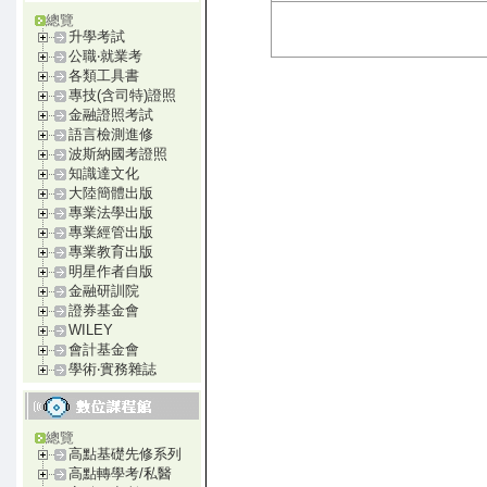
總覽
升學考試
公職‧就業考
各類工具書
專技(含司特)證照
金融證照考試
語言檢測進修
波斯納國考證照
知識達文化
大陸簡體出版
專業法學出版
專業經管出版
專業教育出版
明星作者自版
金融研訓院
證券基金會
WILEY
會計基金會
學術‧實務雜誌
總覽
高點基礎先修系列
高點轉學考/私醫