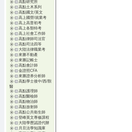
高點研究所
高點土木系列
高點國文/英文
高上國營/就業考
高上高普初考
高上各類特考
高上社會工作師
高點律師司法官
高點司法四等
大陸法律職業考
來勝不動產
來勝記帳士
高點會計師
金證照CFA
來勝證券分析師
高點學士後中/西/獸
醫
高點護理師
高點醫檢師
高點物治師
高點放射師
高點公共衛生師
登峰英文專修課程
大陸學歷認證代辦
月旦法學知識庫