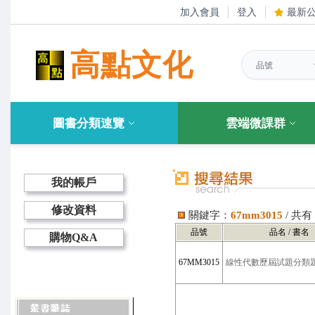
加入會員
登入
最新
高點文化
圖書分類速覽
雲端微課群
我的帳戶
修改資料
關鍵字：
67mm3015
/ 共
品號
品名 / 書名
購物Q&A
67MM3015
線性代數歷屆試題分類題