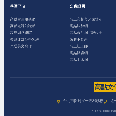
學習平台
公職證照
高點會員服務網
高上高普考／國營考
高點微課知識點
高點法律網
高點網路學院
高點會計網／記帳士
知識達數位學習網
來勝不動產
貝塔英文寫作
高上社工師
高點醫護網
高點土木網
高點文
台北市開封街一段2號8樓
週一
C 2026 PUBLIS