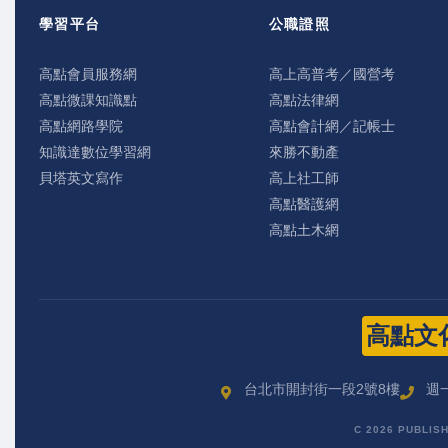
學習平台
公職證照
高點會員服務網
高上高普考／國營考
高點微課知識點
高點法律網
高點網路學院
高點會計網／記帳士
知識達數位學習網
來勝不動產
貝塔英文寫作
高上社工師
高點醫護網
高點土木網
高點文
台北市開封街一段2號8樓
週一
C 2026 PUBLIS