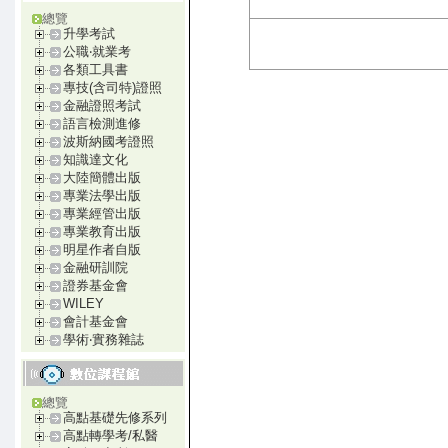
總覽
升學考試
公職‧就業考
各類工具書
專技(含司特)證照
金融證照考試
語言檢測進修
波斯納國考證照
知識達文化
大陸簡體出版
專業法學出版
專業經管出版
專業教育出版
明星作者自版
金融研訓院
證券基金會
WILEY
會計基金會
學術‧實務雜誌
總覽
高點基礎先修系列
高點轉學考/私醫