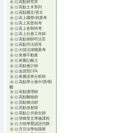
高點研究所
高點土木系列
高點國文/英文
高上國營/就業考
高上高普初考
高上各類特考
高上社會工作師
高點律師司法官
高點司法四等
大陸法律職業考
來勝不動產
來勝記帳士
高點會計師
金證照CFA
來勝證券分析師
高點學士後中/西/獸
醫
高點護理師
高點醫檢師
高點物治師
高點放射師
高點公共衛生師
登峰英文專修課程
大陸學歷認證代辦
月旦法學知識庫