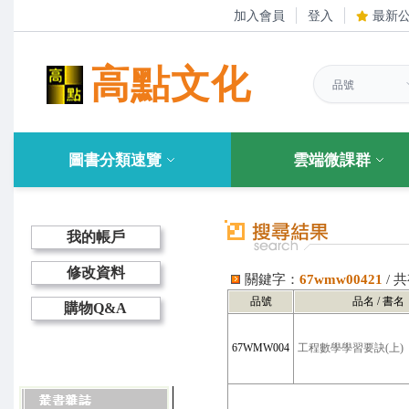
加入會員
登入
最新
高點文化
圖書分類速覽
雲端微課群
我的帳戶
修改資料
關鍵字：
67wmw00421
/ 
品號
品名 / 書名
購物Q&A
67WMW004
工程數學學習要訣(上)