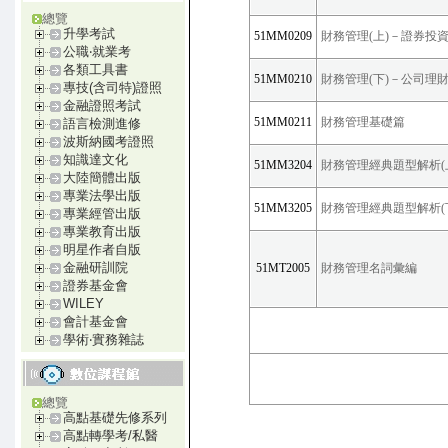
總覽
升學考試
51MM0209
財務管理(上)－證券投
公職‧就業考
各類工具書
51MM0210
財務管理(下)－公司理
專技(含司特)證照
金融證照考試
51MM0211
財務管理基礎篇
語言檢測進修
波斯納國考證照
知識達文化
51MM3204
財務管理經典題型解析(
大陸簡體出版
專業法學出版
51MM3205
財務管理經典題型解析(
專業經管出版
專業教育出版
明星作者自版
金融研訓院
51MT2005
財務管理名詞彙編
證券基金會
WILEY
會計基金會
學術‧實務雜誌
總覽
高點基礎先修系列
高點轉學考/私醫