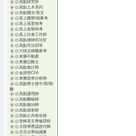
高點研究所
高點土木系列
高點國文/英文
高上國營/就業考
高上高普初考
高上各類特考
高上社會工作師
高點律師司法官
高點司法四等
大陸法律職業考
來勝不動產
來勝記帳士
高點會計師
金證照CFA
來勝證券分析師
高點學士後中/西/獸
醫
高點護理師
高點醫檢師
高點物治師
高點放射師
高點公共衛生師
登峰英文專修課程
大陸學歷認證代辦
月旦法學知識庫