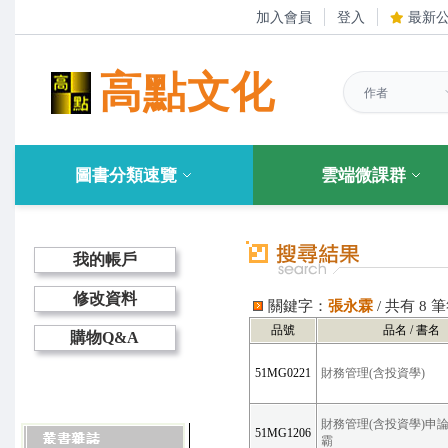
加入會員
登入
最新
高點文化
圖書分類速覽
雲端微課群
我的帳戶
修改資料
關鍵字：
張永霖
/ 共有 8
品號
品名 / 書名
購物Q&A
51MG0221
財務管理(含投資學)
財務管理(含投資學)申
51MG1206
霸