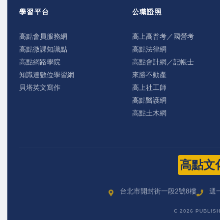
學習平台
公職證照
高點會員服務網
高上高普考／國營考
高點微課知識點
高點法律網
高點網路學院
高點會計網／記帳士
知識達數位學習網
來勝不動產
貝塔英文寫作
高上社工師
高點醫護網
高點土木網
高點文
台北市開封街一段2號8樓
週一
C 2026 PUBLIS