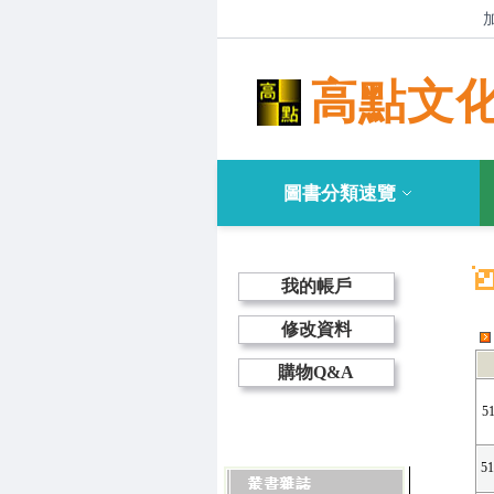
高點文
圖書分類速覽
我的帳戶
修改資料
購物Q&A
5
5