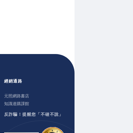
經銷通路
元照網路書店
知識達購課館
反詐騙！提醒您「不碰不說」