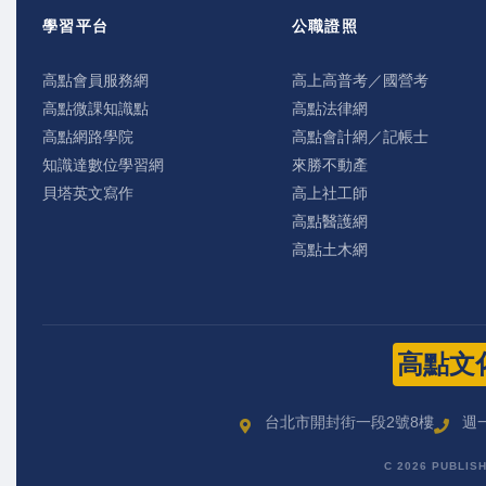
學習平台
公職證照
高點會員服務網
高上高普考／國營考
高點微課知識點
高點法律網
高點網路學院
高點會計網／記帳士
知識達數位學習網
來勝不動產
貝塔英文寫作
高上社工師
高點醫護網
高點土木網
高點文
台北市開封街一段2號8樓
週一
C 2026 PUBLIS