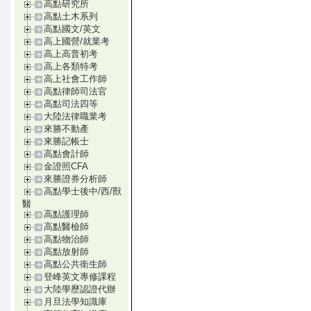
高點研究所
高點土木系列
高點國文/英文
高上國營/就業考
高上高普初考
高上各類特考
高上社會工作師
高點律師司法官
高點司法四等
大陸法律職業考
來勝不動產
來勝記帳士
高點會計師
金證照CFA
來勝證券分析師
高點學士後中/西/獸
醫
高點護理師
高點醫檢師
高點物治師
高點放射師
高點公共衛生師
登峰英文專修課程
大陸學歷認證代辦
月旦法學知識庫