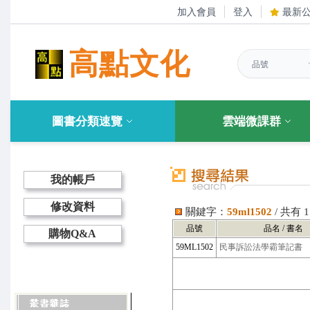
加入會員
登入
最新
高點文化
圖書分類速覽
雲端微課群
我的帳戶
修改資料
關鍵字：
59ml1502
/ 共有
品號
品名 / 書名
購物Q&A
59ML1502
民事訴訟法學霸筆記書