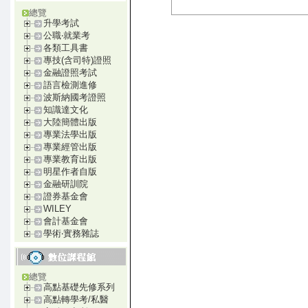
總覽
升學考試
公職‧就業考
各類工具書
專技(含司特)證照
金融證照考試
語言檢測進修
波斯納國考證照
知識達文化
大陸簡體出版
專業法學出版
專業經管出版
專業教育出版
明星作者自版
金融研訓院
證券基金會
WILEY
會計基金會
學術‧實務雜誌
總覽
高點基礎先修系列
高點轉學考/私醫