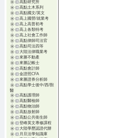
高點研究所
高點土木系列
高點國文/英文
高上國營/就業考
高上高普初考
高上各類特考
高上社會工作師
高點律師司法官
高點司法四等
大陸法律職業考
來勝不動產
來勝記帳士
高點會計師
金證照CFA
來勝證券分析師
高點學士後中/西/獸
醫
高點護理師
高點醫檢師
高點物治師
高點放射師
高點公共衛生師
登峰英文專修課程
大陸學歷認證代辦
月旦法學知識庫