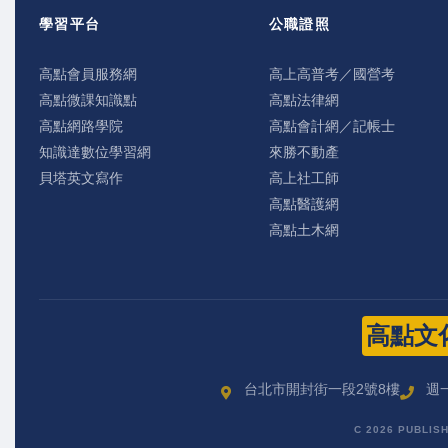
學習平台
公職證照
高點會員服務網
高上高普考／國營考
高點微課知識點
高點法律網
高點網路學院
高點會計網／記帳士
知識達數位學習網
來勝不動產
貝塔英文寫作
高上社工師
高點醫護網
高點土木網
高點文
台北市開封街一段2號8樓
週一
C 2026 PUBLIS