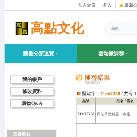
加入會員
登入
最新
高點文化
圖書分類速覽
雲端微課群
我的帳戶
修改資料
關鍵字：
51ml7228
/ 共有
品號
品名 / 書名
購物Q&A
51ML7228
民法爭點解題一本通