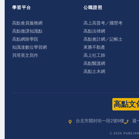
學習平台
公職證照
高點會員服務網
高上高普考／國營考
高點微課知識點
高點法律網
高點網路學院
高點會計網／記帳士
知識達數位學習網
來勝不動產
貝塔英文寫作
高上社工師
高點醫護網
高點土木網
高點文
台北市開封街一段2號8樓
週一
C 2026 PUBLIS