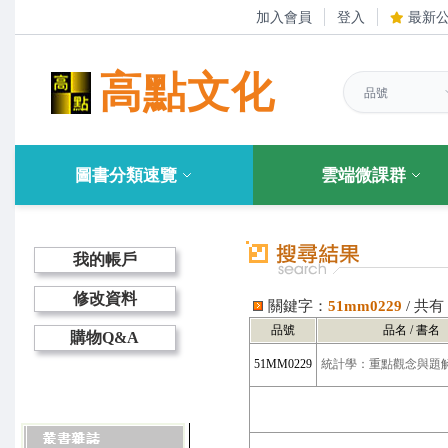
加入會員
登入
最新
高點文化
圖書分類速覽
雲端微課群
我的帳戶
修改資料
關鍵字：
51mm0229
/ 共
品號
品名 / 書名
購物Q&A
51MM0229
統計學：重點觀念與題解