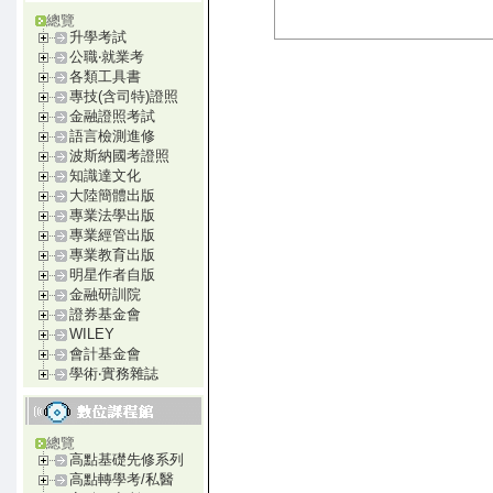
總覽
升學考試
公職‧就業考
各類工具書
專技(含司特)證照
金融證照考試
語言檢測進修
波斯納國考證照
知識達文化
大陸簡體出版
專業法學出版
專業經管出版
專業教育出版
明星作者自版
金融研訓院
證券基金會
WILEY
會計基金會
學術‧實務雜誌
總覽
高點基礎先修系列
高點轉學考/私醫