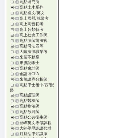
高點研究所
高點土木系列
高點國文/英文
高上國營/就業考
高上高普初考
高上各類特考
高上社會工作師
高點律師司法官
高點司法四等
大陸法律職業考
來勝不動產
來勝記帳士
高點會計師
金證照CFA
來勝證券分析師
高點學士後中/西/獸
醫
高點護理師
高點醫檢師
高點物治師
高點放射師
高點公共衛生師
登峰英文專修課程
大陸學歷認證代辦
月旦法學知識庫