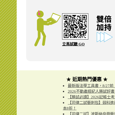
立馬試聽 GO
★
近期熱門優惠
★
最新版法學工具書，8/27
2026不動產經紀人勝試好書
【勝試必讀】2026記帳士考
【司律二試衝刺包】弱科進補
本8折！
【司律二試】波斯納良冊衝刺