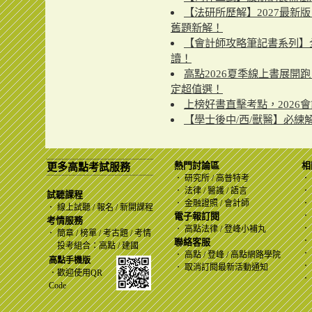
【法研所歷解】2027最新
舊題新解！
【會計師攻略筆記書系列】
讀！
高點2026夏季線上書展開
定超值選！
上榜好書直擊考點，2026
【學士後中/西/獸醫】必
熱門討論區
相
更多高點考試服務
．
研究所
/
高普特考
．
．
法律
/
醫護
/
語言
．
試聽課程
．
金融證照
/
會計師
．
．
線上試聽
/
報名
/
新開課程
電子報訂閱
．
考情服務
．
．
高點法律
/
登峰小補丸
．
簡章
/
榜單
/
考古題
/
考情
．
聯絡客服
投考組合：
高點
/
建國
．
．
高點 / 登峰 / 高點網路學院
高點手機版
．
．
取消訂閱最新活動通知
．歡迎使用QR
．
Code