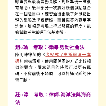
錄重要與最新實務見解，對於準備一試很
有幫助，後半部分一次將好幾個爭點融合
在一個題目中，練習過後更能了解爭點出
現的型態及學說精髓，而且擬答內容用字
洗鍊，篇幅是考場上得以發揮的程度，能
夠幫助考生掌握刑法基本盤。
趙○瑜 考取：律師-勞動社會法
考點式民事訴訟法一本
陳明珠律師的《
通
》架構清晰，使用關係圖的方式比較相
似的觀念，讓寫題目的時候可以更有邏
輯，不會前後不通順，可以打通民訴的任
督二脈。
莊○淳 考取：律師-海洋法與海商
法