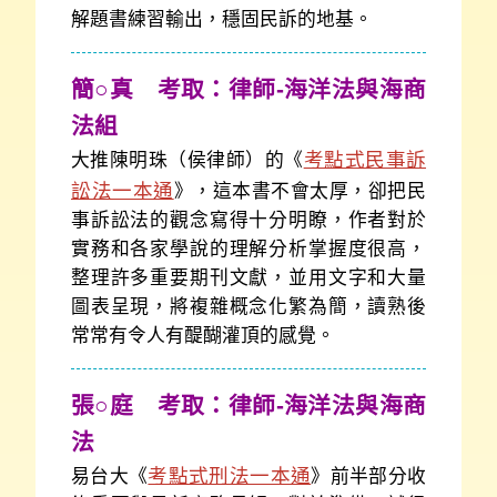
解題書練習輸出，穩固民訴的地基。
簡○真 考取：律師-海洋法與海商
法組
考點式民事訴
大推陳明珠（侯律師）的《
訟法一本通
》，這本書不會太厚，卻把民
事訴訟法的觀念寫得十分明瞭，作者對於
實務和各家學說的理解分析掌握度很高，
整理許多重要期刊文獻，並用文字和大量
圖表呈現，將複雜概念化繁為簡，讀熟後
常常有令人有醍醐灌頂的感覺。
張○庭 考取：律師-海洋法與海商
法
考點式刑法一本通
易台大《
》前半部分收