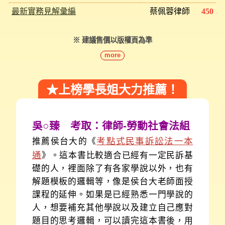
最新實務見解彙編
蔡佩蓉律師
450
※ 建議售價以版權頁為準
more
★上榜學長姐大力推薦！
吳○臻 考取：律師-勞動社會法組
考點式民事訴訟法一本
推薦侯台大的《
通
》。這本書比較適合已經有一定民訴基
礎的人，裡面除了有各家學說以外，也有
解題模板的邏輯等，像是侯台大老師面授
課程的延伸。如果是已經熟悉一門學說的
人，想要補充其他學說以及建立自己應對
題目的思考邏輯，可以讀完這本書後，用