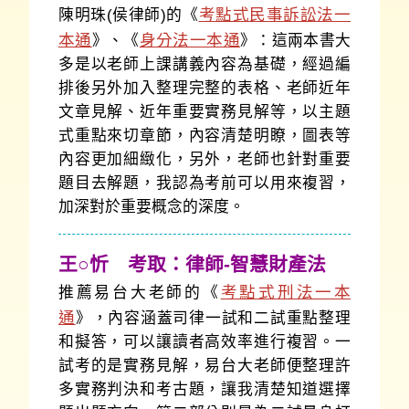
考點式民事訴訟法一
陳明珠(侯律師)的《
本通
身分法一本通
》、《
》：這兩本書大
多是以老師上課講義內容為基礎，經過編
排後另外加入整理完整的表格、老師近年
文章見解、近年重要實務見解等，以主題
式重點來切章節，內容清楚明瞭，圖表等
內容更加細緻化，另外，老師也針對重要
題目去解題，我認為考前可以用來複習，
加深對於重要概念的深度。
王○忻 考取：律師-智慧財產法
考點式刑法一本
推薦易台大老師的《
通
》，內容涵蓋司律一試和二試重點整理
和擬答，可以讓讀者高效率進行複習。一
試考的是實務見解，易台大老師便整理許
多實務判決和考古題，讓我清楚知道選擇