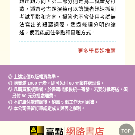
題出題方向。第二部分則是為二試量身打
造，透過考古題演練可以讓讀者迅速抓到
考試爭點和方向，擬答也不會使用考試無
法寫出的艱澀詞藻，透過條理分明的論
述，使我能記住爭點和寫題方式。
更多學長姐推薦
◎ 上述定價以版權頁為準。
◎ 購書滿 1000 元者，即可免付 80 元郵件處理費。
◎ 凡購買預版書者，於書籍出版後統一寄發，若要分批寄送，須
另付 80 元分批處理費。
◎ 本訂單付款確認後，約需 5 個工作天可到書。
◎ 本公司保留訂單認定成立與否之權利。
TOP