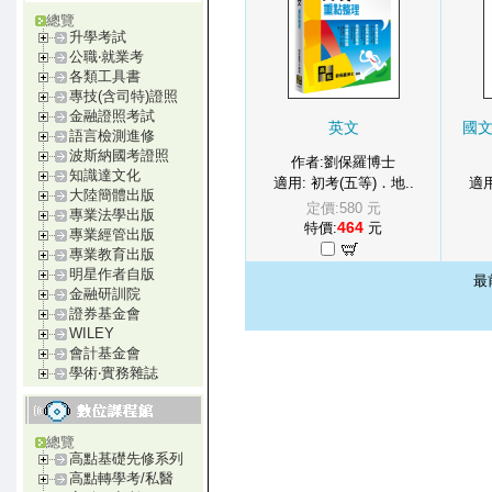
總覽
升學考試
公職‧就業考
各類工具書
專技(含司特)證照
金融證照考試
英文
國
語言檢測進修
波斯納國考證照
作者:劉保羅博士
知識達文化
適用: 初考(五等)．地..
適用
大陸簡體出版
定價:580 元
專業法學出版
464
特價:
元
專業經管出版
專業教育出版
明星作者自版
最
金融研訓院
證券基金會
WILEY
會計基金會
學術‧實務雜誌
總覽
高點基礎先修系列
高點轉學考/私醫