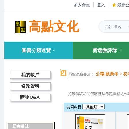
加入會員
登入
最新
高點文化
圖書分類速覽
雲端微課群
公職‧就業考
>
初
高點網路書店：
我的帳戶
修改資料
打破傳統坊間僅將歷屆考題彙整之作
購物Q&A
共同科目