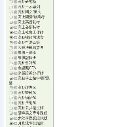
高點研究所
高點土木系列
高點國文/英文
高上國營/就業考
高上高普初考
高上各類特考
高上社會工作師
高點律師司法官
高點司法四等
大陸法律職業考
來勝不動產
來勝記帳士
高點會計師
金證照CFA
來勝證券分析師
高點學士後中/西/獸
醫
高點護理師
高點醫檢師
高點物治師
高點放射師
高點公共衛生師
登峰英文專修課程
大陸學歷認證代辦
月旦法學知識庫