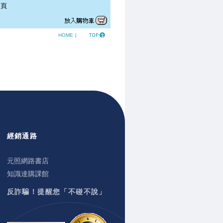
頁
HOME
|
經銷通路
元照網路書店
知識達購課館
反詐騙！提醒您「不碰不說」