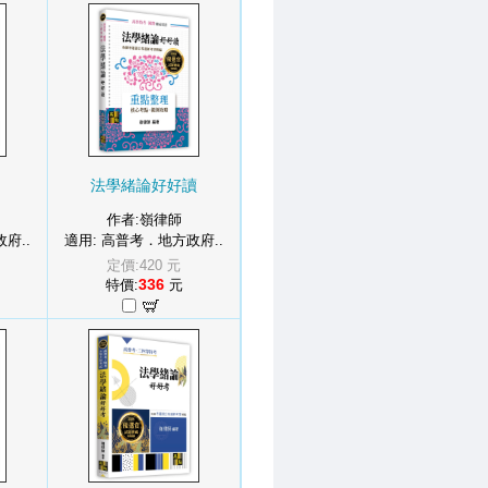
法學緒論好好讀
作者:嶺律師
府..
適用: 高普考．地方政府..
定價:420 元
336
特價:
元