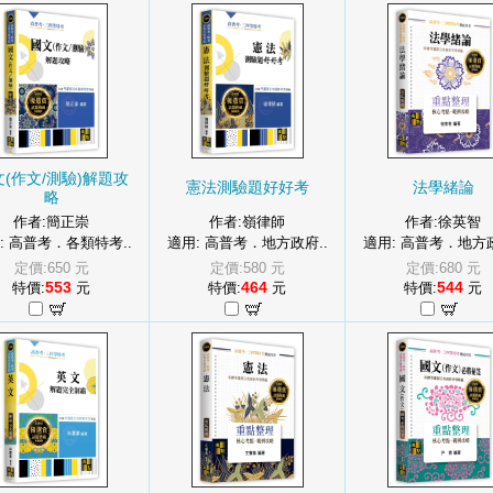
(作文/測驗)解題攻
憲法測驗題好好考
法學緒論
略
作者:簡正崇
作者:嶺律師
作者:徐英智
: 高普考．各類特考..
適用: 高普考．地方政府..
適用: 高普考．地方政
定價:650 元
定價:580 元
定價:680 元
553
464
544
特價:
元
特價:
元
特價:
元