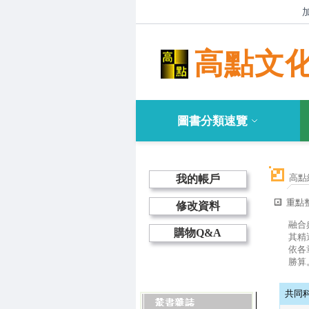
高點文
圖書分類速覽
高點
我的帳戶
重點
修改資料
融合
購物Q&A
其精
依各
勝算
共同