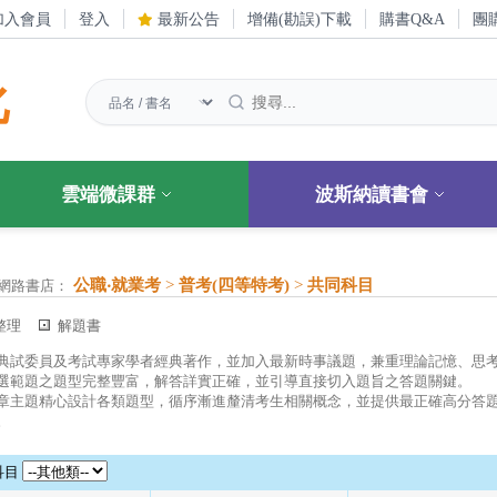
加入會員
登入
最新公告
增備(勘誤)下載
購書Q&A
團
化
雲端微課群
波斯納讀書會
公職‧就業考
>
普考(四等特考)
>
共同科目
網路書店：
整理
解題書
典試委員及考試專家學者經典著作，並加入最新時事議題，兼重理論記憶、思
選範題之題型完整豐富，解答詳實正確，並引導直接切入題旨之答題關鍵。
章主題精心設計各類題型，循序漸進釐清考生相關概念，並提供最正確高分答
。
科目