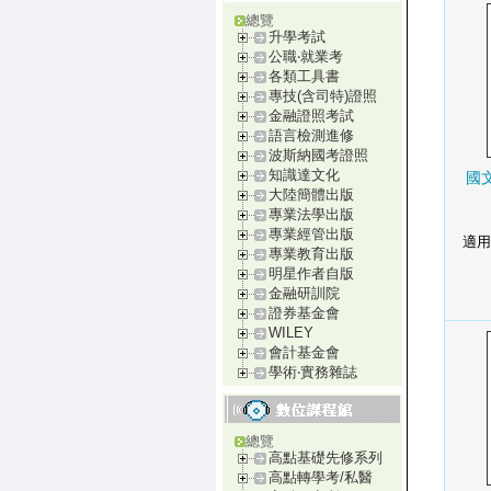
總覽
升學考試
公職‧就業考
各類工具書
專技(含司特)證照
金融證照考試
語言檢測進修
波斯納國考證照
知識達文化
國文
大陸簡體出版
專業法學出版
專業經管出版
適用
專業教育出版
明星作者自版
金融研訓院
證券基金會
WILEY
會計基金會
學術‧實務雜誌
總覽
高點基礎先修系列
高點轉學考/私醫