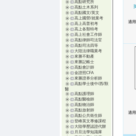
高點研究所
高點土木系列
高點國文/英文
高上國營/就業考
適用
高上高普初考
高上各類特考
高上社會工作師
高點律師司法官
高點司法四等
大陸法律職業考
來勝不動產
來勝記帳士
高點會計師
金證照CFA
來勝證券分析師
高點學士後中/西/獸
醫
高點護理師
高點醫檢師
高點物治師
高點放射師
適用
高點公共衛生師
登峰英文專修課程
大陸學歷認證代辦
月旦法學知識庫