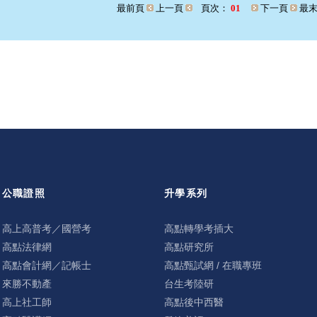
最前頁
上一頁
頁次：
01
下一頁
最末
公職證照
升學系列
高上高普考／國營考
高點轉學考插大
高點法律網
高點研究所
高點會計網／記帳士
高點甄試網 / 在職專班
來勝不動產
台生考陸研
高上社工師
高點後中西醫