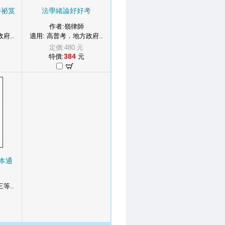
勝祕笈
法學緒論好好考
作者:嶺律師
府..
適用: 高普考．地方政府..
定價:480 元
384
特價:
元
本通
等..