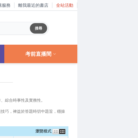
購服務
離我最近的書店
全站活動
考前直播間
考、綜合時事性及實務性。
題技巧，裨益於答題時切中題旨，穩操
瀏覽模式