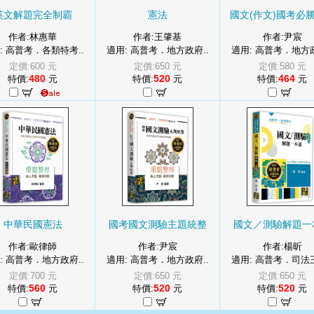
英文解題完全制霸
憲法
國文(作文)國考必
作者:林惠華
作者:王肇基
作者:尹宸
: 高普考．各類特考..
適用: 高普考．地方政府..
適用: 高普考．地方政
定價:600 元
定價:650 元
定價:580 元
480
520
464
特價:
元
特價:
元
特價:
元
中華民國憲法
國考國文測驗主題統整
國文／測驗解題一
作者:歐律師
作者:尹宸
作者:楊昕
: 高普考．地方政府..
適用: 高普考．地方政府..
適用: 高普考．司法三
定價:700 元
定價:650 元
定價:650 元
560
520
520
特價:
元
特價:
元
特價:
元