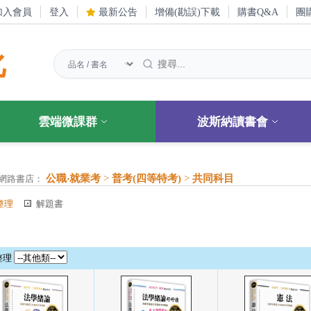
加入會員
登入
最新公告
增備(勘誤)下載
購書Q&A
團
化
雲端微課群
波斯納讀書會
公職‧就業考
>
普考(四等特考)
>
共同科目
網路書店：
整理
解題書
整理