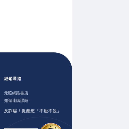
經銷通路
元照網路書店
知識達購課館
反詐騙！提醒您「不碰不說」