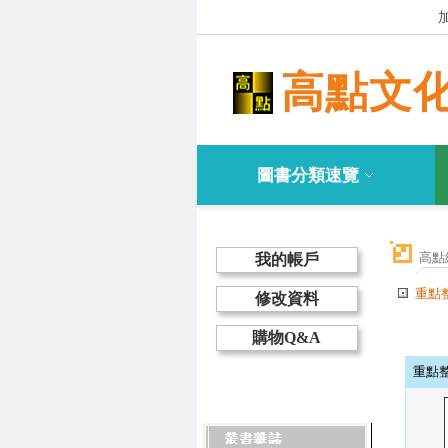
高點文
圖書分類速覽
高點
我的帳戶
重點
修改資料
購物Q&A
重點