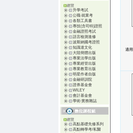
總覽
升學考試
公職‧就業考
各類工具書
專技(含司特)證照
金融證照考試
語言檢測進修
波斯納國考證照
知識達文化
適用
大陸簡體出版
專業法學出版
專業經管出版
專業教育出版
明星作者自版
金融研訓院
證券基金會
WILEY
會計基金會
學術‧實務雜誌
總覽
高點基礎先修系列
高點轉學考/私醫