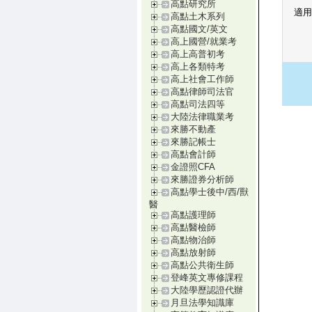
高點研究所
適用
高點土木系列
高點國文/英文
高上國營/就業考
高上高普初考
高上各類特考
高上社會工作師
高點律師司法官
高點司法四等
大陸法律職業考
來勝不動產
來勝記帳士
高點會計師
金證照CFA
來勝證券分析師
高點學士後中/西/獸
醫
高點護理師
高點醫檢師
高點物治師
高點放射師
高點公共衛生師
登峰英文專修課程
大陸學歷認證代辦
月旦法學知識庫