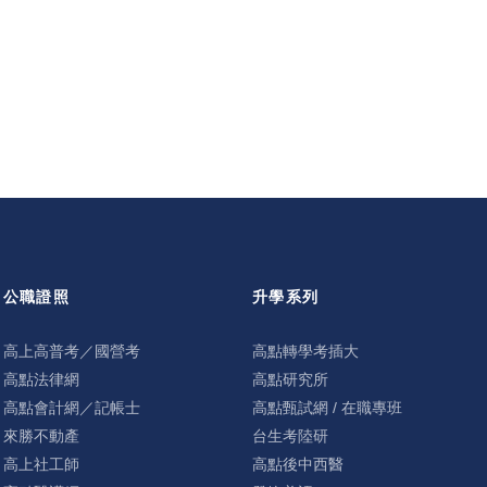
公職證照
升學系列
高上高普考／國營考
高點轉學考插大
高點法律網
高點研究所
高點會計網／記帳士
高點甄試網 / 在職專班
來勝不動產
台生考陸研
高上社工師
高點後中西醫