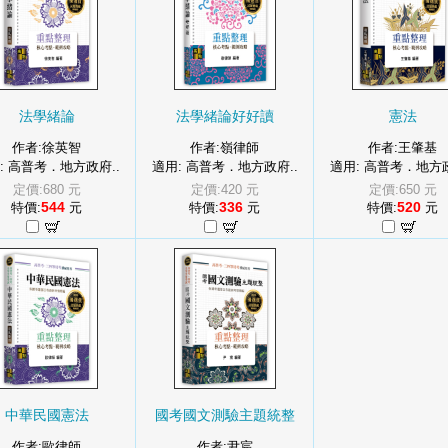
法學緒論
法學緒論好好讀
憲法
作者:徐英智
作者:嶺律師
作者:王肇基
: 高普考．地方政府..
適用: 高普考．地方政府..
適用: 高普考．地方政
定價:680 元
定價:420 元
定價:650 元
544
336
520
特價:
元
特價:
元
特價:
元
中華民國憲法
國考國文測驗主題統整
作者:歐律師
作者:尹宸