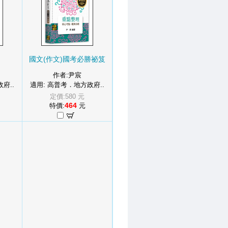
國文(作文)國考必勝祕笈
作者:尹宸
府..
適用: 高普考．地方政府..
定價:580 元
464
特價:
元