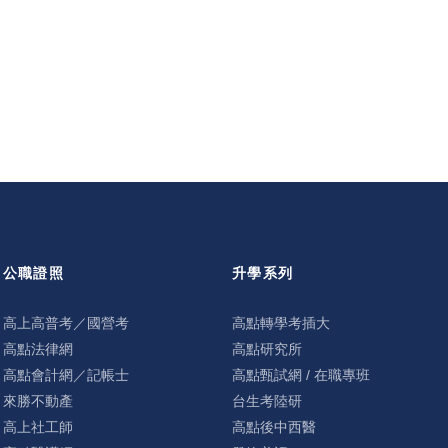
公職證照
升學系列
高上高普考／國營考
高點轉學考插大
高點法律網
高點研究所
高點會計網／記帳士
高點甄試網 / 在職專班
來勝不動產
台生考陸研
高上社工師
高點後中西醫