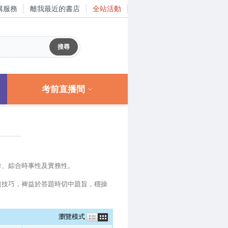
購服務
離我最近的書店
全站活動
考前直播間
考、綜合時事性及實務性。
題技巧，裨益於答題時切中題旨，穩操
瀏覽模式