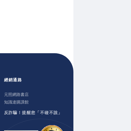
經銷通路
元照網路書店
知識達購課館
反詐騙！提醒您「不碰不說」