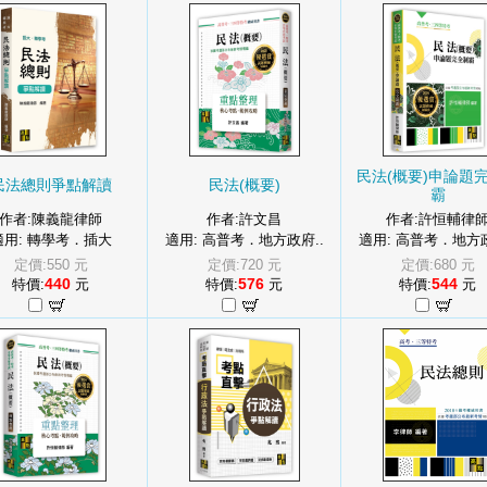
民法(概要)申論題
民法總則爭點解讀
民法(概要)
霸
作者:陳義龍律師
作者:許文昌
作者:許恒輔律
適用: 轉學考．插大
適用: 高普考．地方政府..
適用: 高普考．地方政
定價:550 元
定價:720 元
定價:680 元
440
576
544
特價:
元
特價:
元
特價:
元