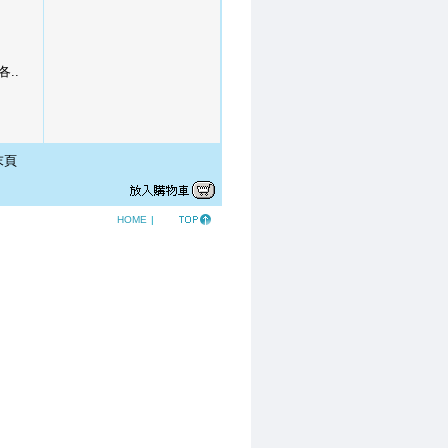
各..
末頁
HOME
|