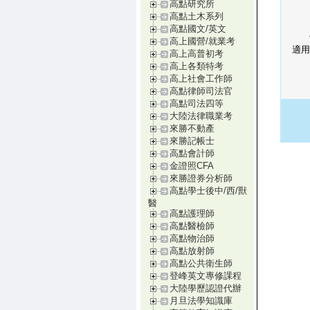
高點研究所
高點土木系列
高點國文/英文
高上國營/就業考
適用
高上高普初考
高上各類特考
高上社會工作師
高點律師司法官
高點司法四等
大陸法律職業考
來勝不動產
來勝記帳士
高點會計師
金證照CFA
來勝證券分析師
高點學士後中/西/獸
醫
高點護理師
高點醫檢師
高點物治師
高點放射師
高點公共衛生師
登峰英文專修課程
大陸學歷認證代辦
月旦法學知識庫