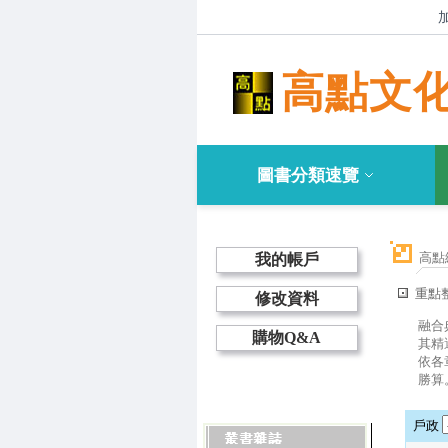
高點文
圖書分類速覽
高點
我的帳戶
重點
修改資料
融合
購物Q&A
其精
依各
勝算
戶政