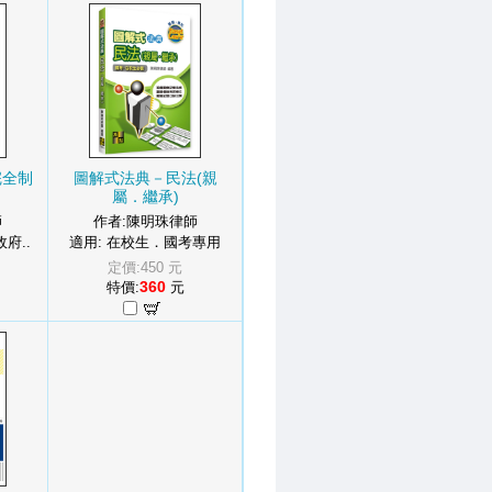
完全制
圖解式法典－民法(親
屬．繼承)
師
作者:陳明珠律師
府..
適用: 在校生．國考專用
定價:450 元
360
特價:
元