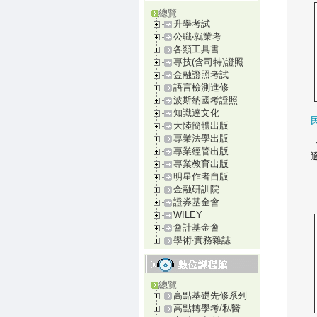
總覽
升學考試
公職‧就業考
各類工具書
專技(含司特)證照
金融證照考試
語言檢測進修
波斯納國考證照
知識達文化
大陸簡體出版
專業法學出版
專業經管出版
專業教育出版
明星作者自版
金融研訓院
證券基金會
WILEY
會計基金會
學術‧實務雜誌
總覽
高點基礎先修系列
高點轉學考/私醫