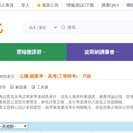
加入會員
登入
最新公告
增備(勘誤)下載
購書Q&A
團
化
雲端微課群
波斯納讀書會
公職‧就業考
>
高考(三等特考)
>
戶政
網路書店：
整理
解題書
工具書
典試委員及考試專家學者經典著作，並加入最新時事議題，兼重理論記憶、思
選範題之題型完整豐富，解答詳實正確，並引導直接切入題旨之答題關鍵。
章主題精心設計各類題型，循序漸進釐清考生相關概念，並提供最正確高分答
。