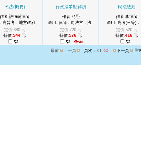
民法(概要)
行政法爭點解讀
民法總則
作者:許恒輔律師
作者:兆熙
作者:李律師
: 高普考．地方政府..
適用: 律師．司法官．法..
適用: 高考(三等)．
定價:680 元
定價:720 元
定價:520 元
544
576
416
特價:
元
特價:
元
特價:
元
最前
上一頁
頁次：
01
02
下一頁
最