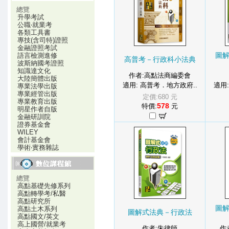
總覽
升學考試
公職‧就業考
各類工具書
專技(含司特)證照
金融證照考試
圖
語言檢測進修
高普考－行政科小法典
波斯納國考證照
知識達文化
作者:高點法商編委會
大陸簡體出版
適用: 高普考．地方政府..
適用
專業法學出版
專業經管出版
定價:680 元
專業教育出版
578
特價:
元
明星作者自版
金融研訓院
證券基金會
WILEY
會計基金會
學術‧實務雜誌
總覽
高點基礎先修系列
高點轉學考/私醫
高點研究所
圖
高點土木系列
圖解式法典－行政法
高點國文/英文
高上國營/就業考
作者:朱律師
作