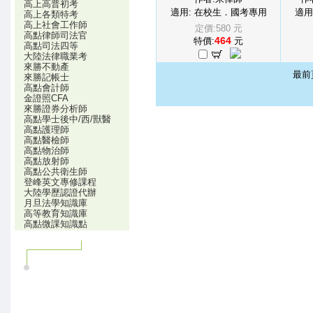
高上高普初考
適用: 在校生．國考專用
適用
高上各類特考
高上社會工作師
定價:580 元
高點律師司法官
464
特價:
元
高點司法四等
大陸法律職業考
來勝不動產
最前
來勝記帳士
高點會計師
金證照CFA
來勝證券分析師
高點學士後中/西/獸醫
高點護理師
高點醫檢師
高點物治師
高點放射師
高點公共衛生師
登峰英文專修課程
大陸學歷認證代辦
月旦法學知識庫
高等教育知識庫
高點微課知識點