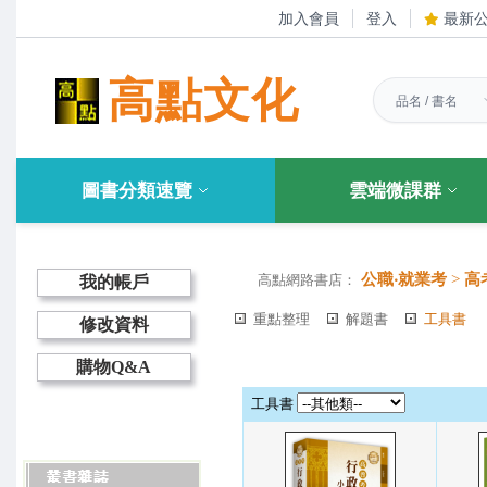
加入會員
登入
最新
高點文化
圖書分類速覽
雲端微課群
公職‧就業考
>
高
高點網路書店：
我的帳戶
重點整理
解題書
工具書
修改資料
購物Q&A
工具書